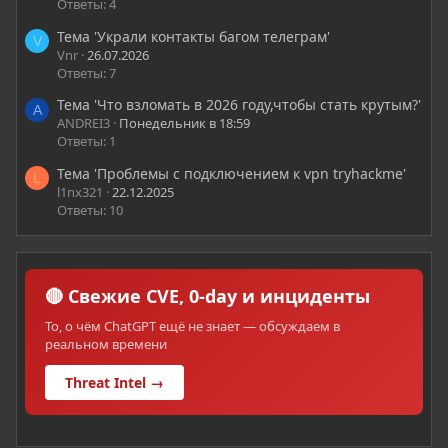
Ответы: 4
Тема 'Украли контакты багом телеграм'
V
Vnr
26.07.2026
Ответы: 7
Тема 'Что взломать в 2026 году,чтобы стать крутым?'
A
ANDREI3
Понедельник в 18:59
Ответы: 1
Тема 'Проблемы с подключением к vpn tryhackme'
L
l1nx321
22.12.2025
Ответы: 10
🔴 Свежие CVE, 0-day и инциденты
То, о чём ChatGPT ещё не знает — обсуждаем в
реальном времени
Threat Intel →