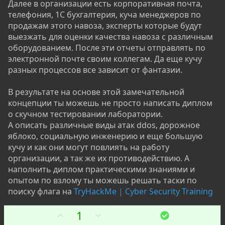
Далее в организации есть корпоративная почта,
телефония, 1С бухгалтерия, куча менеджеров по
продажам этого навоза, эксперты которые будут
выезжать для оценки качества навоза с различным
оборудованием. После эти отчеты отправлять по
электронной почте своим коллегам. Да еще кучу
разных процессов все зависит от фантазии.
В результате на основе этой замечательной
концепции ты можешь не просто написать диплом
о скучном тестировании лаборатории.
А описать различные виды атак ddos, дорожное
яблоко, социальную инженерию и еще большую
кучу и как они могут повлиять на работу
организации, а так же их противодействию. А
наполнить диплом практическими знаниями и
опытом по взлому ты можешь решать таски по
поиску флага на
TryHackMe | Cyber Security Training
З
П
1
Р
е