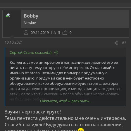
а
р
ш
о
е
т
н
Bobby
и
и
Newbie
в
е
09.11.2019
5
0
10.10.2021
#3
Сергей Сталь сказал(а):
Коллега, самое интересное в написании дипломной это ее
писать на ту тему которую тебе интересно. Отталкивайся
именно от этого. Возьми для примера придуманную
организацию, придумай как в ней будет настроено
оборудование, какое оборудование будет стоять, векторы
атаки на данную организацию, и методы защиты от данных
атак. Все то что ты сможешь после обучения использовать
на будущей работе.
Нажмите, чтобы раскрыть...
Например:
Звучит чертовски круто!
Организация по производству и продаже навоза. Назовем
Тема пентеста действительно мне очень интересна.
ее "Навоз всем!"
Спасибо за идею! Буду думать в этом направлении,
У них есть сайт на который все заходят продать и купить