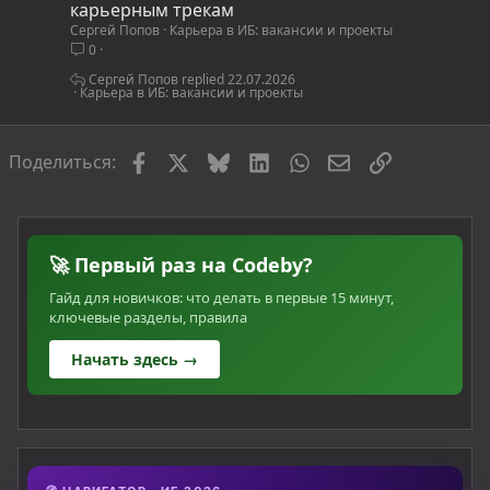
а
карьерным трекам
Сергей Попов
Карьера в ИБ: вакансии и проекты
т
0
ь
я
Сергей Попов
22.07.2026
Карьера в ИБ: вакансии и проекты
Facebook
X
Bluesky
LinkedIn
WhatsApp
Электронная по
Ссылка
Поделиться:
🚀 Первый раз на Codeby?
Гайд для новичков: что делать в первые 15 минут,
ключевые разделы, правила
Начать здесь →