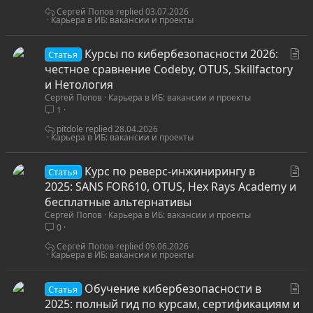
я
Сергей Попов
03.07.2026
Карьера в ИБ: вакансии и проекты
С
Курсы по кибербезопасности 2026:
Статья
т
честное сравнение Codeby, OTUS, Skillfactory
а
и Нетология
Сергей Попов
Карьера в ИБ: вакансии и проекты
т
1
ь
я
pitdole
28.04.2026
Карьера в ИБ: вакансии и проекты
С
Курс по реверс-инжинирингу в
Статья
т
2025: SANS FOR610, OTUS, Hex Rays Academy и
а
бесплатные альтернативы
Сергей Попов
Карьера в ИБ: вакансии и проекты
т
0
ь
я
Сергей Попов
09.06.2026
Карьера в ИБ: вакансии и проекты
С
Обучение кибербезопасности в
Статья
т
2025: полный гид по курсам, сертификациям и