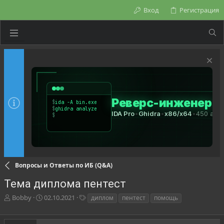
Вход
Регистрация
Вопросы и Ответы по ИБ (Q&A)
Тема диплома пентест
А
Д
Т
Bobby
02.10.2021
диплом
пентест
помощь
в
а
е
т
т
г