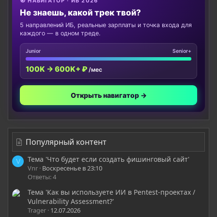
🧭 НАВИГАТОР · ИБ 2026
Не знаешь, какой трек твой?
5 направлений ИБ, реальные зарплаты и точка входа для
каждого — в одном треде.
Junior
Senior+
100K → 600K+ ₽
/мес
Открыть навигатор →
Популярный контент
Тема 'Что будет если создать фишинговый сайт'
V
Vnr
Воскресенье в 23:10
Ответы: 4
Тема 'Как вы используете ИИ в Pentest-проектах /
Vulnerability Assessment?'
Trager
12.07.2026