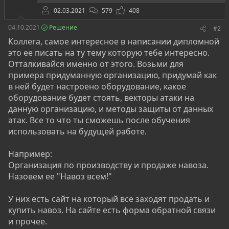
Далее в организации есть корпоративная почта,
телефония, 1С бухгалтерия, куча менеджеров по
02.03.2021
579
408
продажам этого навоза, эксперты которые будут
04.10.2021
Решение
#2
выезжать для оценки...
Коллега, самое интересное в написании дипломной
это ее писать на ту тему которую тебе интересно.
Отталкивайся именно от этого. Возьми для
примера придуманную организацию, придумай как
в ней будет настроено оборудование, какое
оборудование будет стоять, векторы атаки на
данную организацию, и методы защиты от данных
атак. Все то что ты сможешь после обучения
использовать на будущей работе.
Например:
Организация по производству и продаже навоза.
Назовем ее "Навоз всем!"
У них есть сайт на который все заходят продать и
купить навоз. На сайте есть форма обратной связи
и прочее.