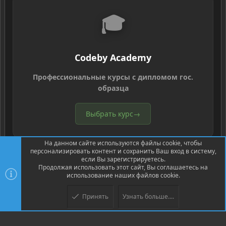
🎓
Codeby Academy
Профессиональные курсы с дипломом гос.
образца
Выбрать курс
→
На данном сайте используются файлы cookie, чтобы
персонализировать контент и сохранить Ваш вход в систему,
если Вы зарегистрируетесь.
Продолжая использовать этот сайт, Вы соглашаетесь на
использование наших файлов cookie.
®
Community platform by XenForo
© 2010-2026 XenForo Ltd.
Перевод
®
от Jumuro
Принять
Узнать больше....
XenPorta 2 PRO
© Jason Axelrod of
8WAYRUN