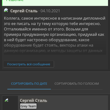
Сергей Сталь
04.10.2021
Коллега, самое интересное в написании дипломной
это ее писать на ту тему которую тебе интересно.
Отталкивайся именно от этого. Возьми для
примера придуманную организацию, придумай как
в ней будет настроено оборудование, какое
оборудование будет стоять, векторы атаки на
данную организацию, и методы защиты от данных
атак. Все то что ты сможешь после обучения
использовать на будущей работе.
Посмотреть всё сообщение
Например:
Организация по производству и продаже навоза.
Назовем ее "Навоз всем!"
СОРТИРОВАТЬ ПО ДАТЕ
СОРТИРОВАТЬ ПО ГОЛОСАМ
У них есть сайт на который все заходят продать и
купить навоз. На сайте есть форма обратной связи
Сергей Сталь
и прочее.
Grey Team