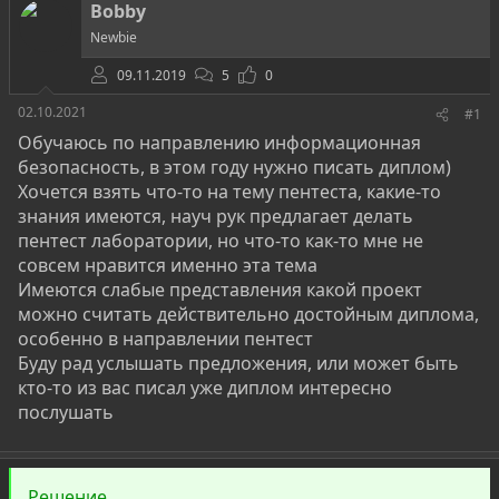
о
а
и
Bobby
р
н
Newbie
т
а
е
ч
09.11.2019
5
0
м
а
ы
л
02.10.2021
#1
а
Обучаюсь по направлению информационная
безопасность, в этом году нужно писать диплом)
Хочется взять что-то на тему пентеста, какие-то
знания имеются, науч рук предлагает делать
пентест лаборатории, но что-то как-то мне не
совсем нравится именно эта тема
Имеются слабые представления какой проект
можно считать действительно достойным диплома,
особенно в направлении пентест
Буду рад услышать предложения, или может быть
кто-то из вас писал уже диплом интересно
послушать
Решение