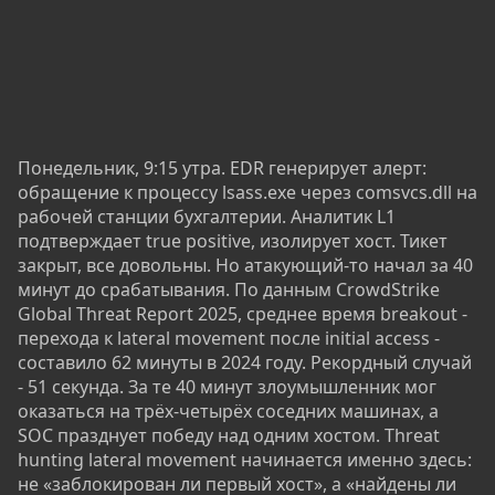
Понедельник, 9:15 утра. EDR генерирует алерт:
обращение к процессу lsass.exe через comsvcs.dll на
рабочей станции бухгалтерии. Аналитик L1
подтверждает true positive, изолирует хост. Тикет
закрыт, все довольны. Но атакующий-то начал за 40
минут до срабатывания. По данным CrowdStrike
Global Threat Report 2025, среднее время breakout -
перехода к lateral movement после initial access -
составило 62 минуты в 2024 году. Рекордный случай
- 51 секунда. За те 40 минут злоумышленник мог
оказаться на трёх-четырёх соседних машинах, а
SOC празднует победу над одним хостом. Threat
hunting lateral movement начинается именно здесь:
не «заблокирован ли первый хост», а «найдены ли