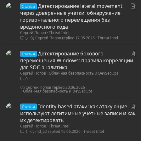
С
Детектирование lateral movement
Статья
т
через доверенные учётки: обнаружение
а
горизонтального перемещения без
т
вредоносного кода
Сергей Попов
Threat Intel
ь
Сергей Попов
17.05.2026
Threat Intel
0
я
С
Детектирование бокового
Статья
т
перемещения Windows: правила корреляции
а
для SOC-аналитика
Сергей Попов
Облачная безопасность и DevSecOps
т
0
ь
я
Сергей Попов
20.06.2026
Облачная безопасность и DevSecOps
С
Identity-based атаки: как атакующие
Статья
т
используют легитимные учётные записи и как
а
их детектировать
Сергей Попов
Threat Intel
т
md_22
15.06.2026
Threat Intel
1
ь
я