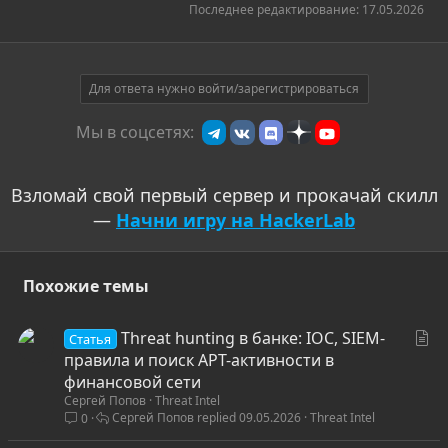
Последнее редактирование:
17.05.2026
Для ответа нужно войти/зарегистрироваться
Мы в соцсетях:
Взломай свой первый сервер и прокачай скилл
—
Начни игру на HackerLab
Похожие темы
С
Threat hunting в банке: IOC, SIEM-
Статья
т
правила и поиск APT-активности в
а
финансовой сети
Сергей Попов
Threat Intel
т
Сергей Попов
09.05.2026
Threat Intel
0
ь
я