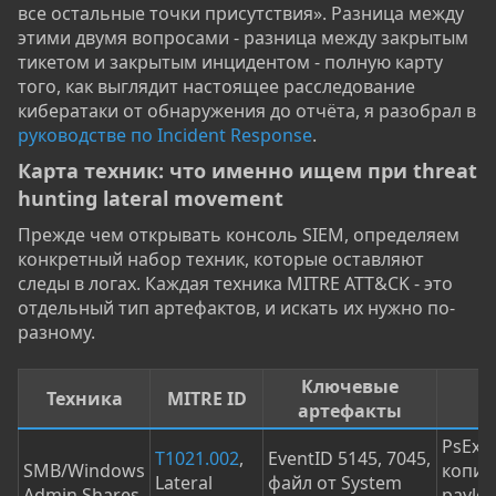
все остальные точки присутствия». Разница между
этими двумя вопросами - разница между закрытым
тикетом и закрытым инцидентом - полную карту
того, как выглядит настоящее расследование
кибератаки от обнаружения до отчёта, я разобрал в
руководстве по Incident Response
.
Карта техник: что именно ищем при threat
hunting lateral movement​
Прежде чем открывать консоль SIEM, определяем
конкретный набор техник, которые оставляют
следы в логах. Каждая техника MITRE ATT&CK - это
отдельный тип артефактов, и искать их нужно по-
разному.
Ключевые
Т
Техника
MITRE ID
артефакты
PsExec
T1021.002
,
EventID 5145, 7045,
SMB/Windows
копир
Lateral
файл от System
Admin Shares
paylo