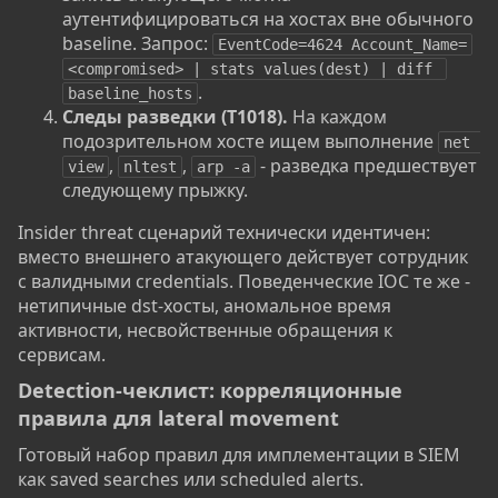
аутентифицироваться на хостах вне обычного
baseline. Запрос:
EventCode=4624 Account_Name=
<compromised> | stats values(dest) | diff 
.
baseline_hosts
Следы разведки (T1018).
На каждом
подозрительном хосте ищем выполнение
net 
,
,
- разведка предшествует
view
nltest
arp -a
следующему прыжку.
Insider threat сценарий технически идентичен:
вместо внешнего атакующего действует сотрудник
с валидными credentials. Поведенческие IOC те же -
нетипичные dst-хосты, аномальное время
активности, несвойственные обращения к
сервисам.
Detection-чеклист: корреляционные
правила для lateral movement​
Готовый набор правил для имплементации в SIEM
как saved searches или scheduled alerts.