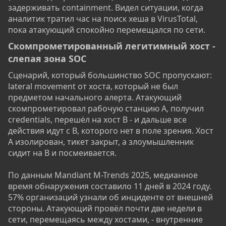
задерживать containment. Видел ситуации, когда
аналитик тратил час на поиск хеша в VirusTotal,
пока атакующий спокойно перемещался по сети.
Скомпрометированный легитимный хост -
слепая зона SOC​
Сценарий, который большинство SOC пропускают:
lateral movement от хоста, который не был
предметом начального алерта. Атакующий
скомпрометировал рабочую станцию A, получил
credentials, перешёл на хост B - и дальше все
действия идут с B, которого нет в поле зрения. Хост
A изолирован, тикет закрыт, а злоумышленник
сидит на B и посмеивается.
По данным Mandiant M-Trends 2025, медианное
время обнаружения составило 11 дней в 2024 году.
57% организаций узнали об инциденте от внешней
стороны. Атакующий провёл почти две недели в
сети, перемещаясь между хостами, - внутренние