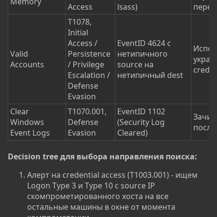
Memory
Access
lsass)
пере
T1078,
Initial
Access /
EventID 4624 с
Испол
Valid
Persistence
нетипичного
украд
Accounts
/ Privilege
source на
creden
Escalation /
нетипичный dest
Defense
Evasion
Clear
T1070.001,
EventID 1102
Зачис
Windows
Defense
(Security Log
после
Event Logs
Evasion
Cleared)
Decision tree для выбора направления поиска:
Алерт на credential access (T1003.001) - ищем
Logon Type 3 и Type 10 с source IP
скомпрометированного хоста на все
остальные машины в окне от момента