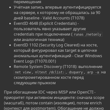
перемещения
Учётная запись впервые аутентифицируется
на сервере, к которому не обращалась за 90
дней baseline - Valid Accounts (T1078)
EventID 4648 (Explicit Credentials) -
пользователь явно указывает другие
credentials при подключении (
runas /netonly
или аналогичная техника)
EventID 1102 (Security Log Cleared) на хосте,
который фигурировал как target в цепочке
аномальных аутентификаций - Clear Windows
Event Logs (T1070.001)
Remote System Discovery (T1018): выполнение
,
,
,
на
net view
nltest /dclist:
dsquery
arp -a
скомпрометированном хосте перед
следующим прыжком
При обогащении IOC через MISP или OpenCTI -
приоритет при активном инциденте: сначала scope
(масштаб), потом contain (изоляция), потом enrich
(контекст для postmortem). Обогащение не должно