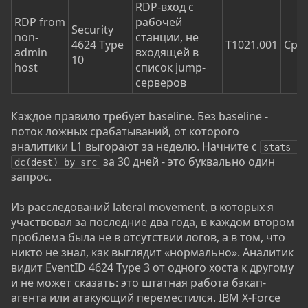
RDP-вход с
RDP from
рабочей
Security
non-
станции, не
4624 Type
T1021.001
Сре
admin
входящей в
10
host
список jump-
серверов
Каждое правило требует baseline. Без baseline -
поток ложных срабатываний, от которого
аналитики L1 выгорают за неделю. Начните с
stats 
за 30 дней - это буквально один
dc(dest) by src
запрос.
Из расследований lateral movement, в которых я
участвовал за последние два года, в каждом втором
проблема была не в отсутствии логов, а в том, что
никто не знал, как выглядит «нормально». Аналитик
видит EventID 4624 Type 3 от одного хоста к другому
и не может сказать: это штатная работа бэкап-
агента или атакующий переместился. IBM X-Force