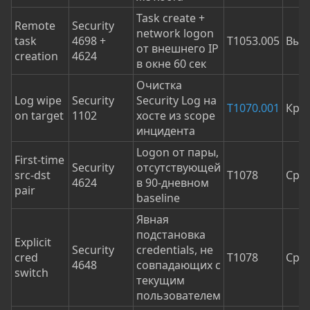
Task create +
Remote
Security
network logon
task
4698 +
T1053.005
Выс
от внешнего IP
creation
4624
в окне 60 сек
Очистка
Log wipe
Security
Security Log на
T1070.001
Кри
on target
1102
хосте из scope
инцидента
Logon от пары,
First-time
Security
отсутствующей
src-dst
T1078
Сре
4624
в 90-дневном
pair
baseline
Явная
подстановка
Explicit
Security
credentials, не
cred
T1078
Сре
4648
совпадающих с
switch
текущим
пользователем