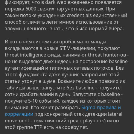
фиксирует, что в dark web ежедневно появляется
порядка 6000 свежих пар учётных данных. При
таком потоке украденных credentials единственный
способ отличить легитимное использование от
злоумышленного - знать, что было нормой вчера.
И вот в чём системная проблема: команды
вкладываются в новые SIEM-лицензии, покупают
threat intelligence фиды, нанимают threat hunter-ов -
но не выделяют двух недель на построение baseline
аутентификаций и типичных сетевых потоков. Без
этого фундамента даже лучшие запросы из этой
статьи утонут в шуме. Возьмите любое правило из
таблицы выше, запустите без baseline - получите
сотни срабатываний в день. Запустите с baseline -
получите 5-10 событий, каждое из которых стоит
внимания. Кто хочет разобрать
Sigma-правила и
корреляции
под конкретный стек детекции lateral
movement - тематический тред с playbook'ом по
этой группе TTP есть на codeby.net.