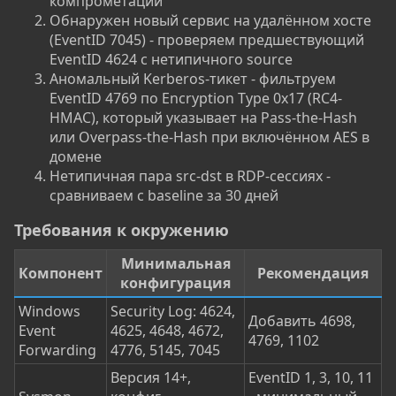
компрометации
Обнаружен новый сервис на удалённом хосте
(EventID 7045) - проверяем предшествующий
EventID 4624 с нетипичного source
Аномальный Kerberos-тикет - фильтруем
EventID 4769 по Encryption Type 0x17 (RC4-
HMAC), который указывает на Pass-the-Hash
или Overpass-the-Hash при включённом AES в
домене
Нетипичная пара src-dst в RDP-сессиях -
сравниваем с baseline за 30 дней
Требования к окружению​
Минимальная
Компонент
Рекомендация
конфигурация
Windows
Security Log: 4624,
Добавить 4698,
Event
4625, 4648, 4672,
4769, 1102
Forwarding
4776, 5145, 7045
Версия 14+,
EventID 1, 3, 10, 11