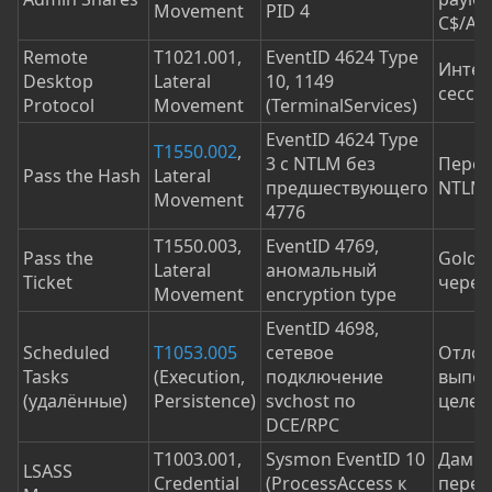
Movement
PID 4
C$/AD
Remote
T1021.001,
EventID 4624 Type
Интер
Desktop
Lateral
10, 1149
сесси
Protocol
Movement
(TerminalServices)
EventID 4624 Type
T1550.002
,
3 с NTLM без
Переи
Pass the Hash
Lateral
предшествующего
NTLM
Movement
4776
T1550.003,
EventID 4769,
Pass the
Golden
Lateral
аномальный
Ticket
через
Movement
encryption type
EventID 4698,
Scheduled
T1053.005
сетевое
Отло
Tasks
(Execution,
подключение
выпол
(удалённые)
Persistence)
svchost по
целев
DCE/RPC
T1003.001,
Sysmon EventID 10
Дамп c
LSASS
Credential
(ProcessAccess к
перед