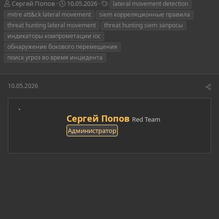
А
Д
Т
Сергей Попов
10.05.2026
lateral movement detection
в
а
е
mitre att&ck lateral movement
siem корреляционные правила
т
т
г
threat hunting lateral movement
threat hunting siem запросы
о
а
и
индикаторы компрометации ioc
р
н
обнаружение бокового перемещения
т
а
е
ч
поиск угроз во время инцидента
м
а
ы
л
а
10.05.2026
А
Сергей Попов
Red Team
в
Администратор
т
о
р