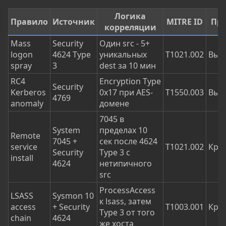
Логика
Правило
Источник
MITRE ID
Пр
корреляции
Mass
Security
Один src - 5+
logon
4624 Type
уникальных
T1021.002
Выс
spray
3
dest за 10 мин
RC4
Encryption Type
Security
Kerberos
0x17 при AES-
T1550.003
Выс
4769
anomaly
домене
7045 в
System
пределах 10
Remote
7045 +
сек после 4624
service
T1021.002
Кри
Security
Type 3 с
install
4624
нетипичного
src
ProcessAccess
LSASS
Sysmon 10
к lsass, затем
access
+ Security
T1003.001
Кри
Type 3 от того
chain
4624
же хоста