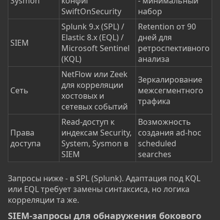
Sysmon
конфиг
- минимальный
SwiftOnSecurity
набор
Splunk 9.x (SPL) /
Retention от 90
Elastic 8.x (EQL) /
дней для
SIEM
Microsoft Sentinel
ретроспективного
(KQL)
анализа
NetFlow или Zeek
Зеркалирование
для корреляции
Сеть
межсегментного
хостовых и
трафика
сетевых событий
Read-доступ к
Возможность
Права
индексам Security,
создания ad-hoc
доступа
System, Sysmon в
scheduled
SIEM
searches
Запросы ниже - в SPL (Splunk). Адаптация под KQL
или EQL требует замены синтаксиса, но логика
корреляции та же.
SIEM-запросы для обнаружения бокового