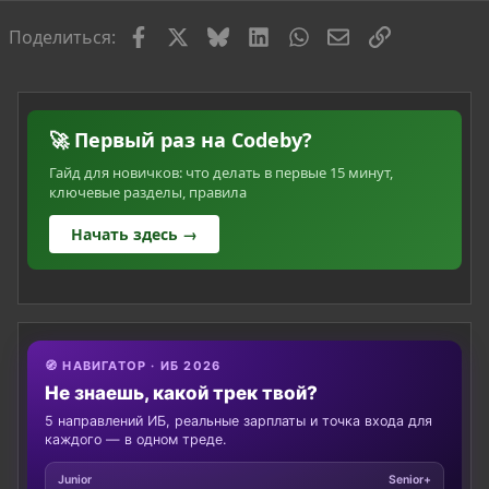
Facebook
X
Bluesky
LinkedIn
WhatsApp
Электронная по
Ссылка
Поделиться:
🚀 Первый раз на Codeby?
Гайд для новичков: что делать в первые 15 минут,
ключевые разделы, правила
Начать здесь →
🧭 НАВИГАТОР · ИБ 2026
Не знаешь, какой трек твой?
5 направлений ИБ, реальные зарплаты и точка входа для
каждого — в одном треде.
Junior
Senior+