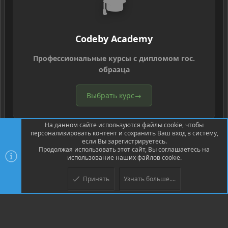
🎓
Codeby Academy
Профессиональные курсы с дипломом гос.
образца
Выбрать курс
→
На данном сайте используются файлы cookie, чтобы
персонализировать контент и сохранить Ваш вход в систему,
если Вы зарегистрируетесь.
Продолжая использовать этот сайт, Вы соглашаетесь на
использование наших файлов cookie.
®
Community platform by XenForo
© 2010-2026 XenForo Ltd.
Перевод
®
от Jumuro
Принять
Узнать больше....
Верх
Низ
XenPorta 2 PRO
© Jason Axelrod of
8WAYRUN