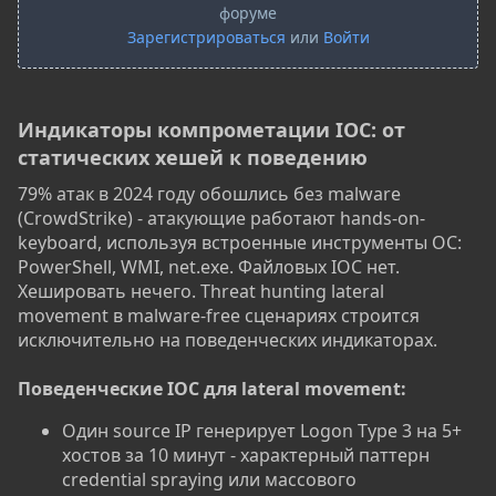
форуме
Зарегистрироваться
или
Войти
Индикаторы компрометации IOC: от
статических хешей к поведению​
79% атак в 2024 году обошлись без malware
(CrowdStrike) - атакующие работают hands-on-
keyboard, используя встроенные инструменты ОС:
PowerShell, WMI, net.exe. Файловых IOC нет.
Хешировать нечего. Threat hunting lateral
movement в malware-free сценариях строится
исключительно на поведенческих индикаторах.
Поведенческие IOC для lateral movement:
Один source IP генерирует Logon Type 3 на 5+
хостов за 10 минут - характерный паттерн
credential spraying или массового