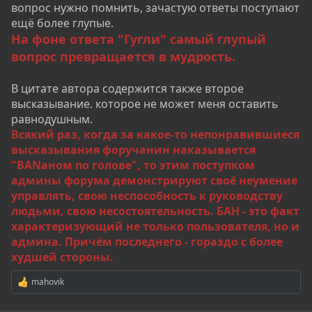
вопрос нужно помнить, зачастую ответы поступают
вопросы. Я только "за", если все будут развиваться,
ещё более глупые.
помогать друг другу и поднимать технологии на
На фоне ответа "Гугли" самый глупый
новые высоты! Но, к сожалению, большинство
вопрос превращается в мудрость.
новоприбывших часто проявляют
несамостоятельность и, порой, неадекватность.
Многие хотят всего и сразу, требуют готовые
В цитате автора содержится также второе
ссылки на материалы, ждут, что за них всё найдут.
высказывание. которое не может меня оставить
Чаще всего они получают логичный ответ: "Гугли!".
равнодушным.
После этого следует волна либо гнева, либо
Всякий раз, когда за какое-то непонравившиеся
типичная фраза вроде: "Ну понятно, никакие вы не
высказывания форучанин наказывается
эксперты, раз ответить не можете, ничего вы не
"BANаном по голове", то этим поступком
знаете!". За этим, как правило, следует мгновенный
админы форума демонстрируют своё неумение
бан, и на этом всё заканчивается.
управлять, свою неспособность к руководству
людьми, свою несостоятельность. БАН - это факт
Мне совершенно непонятно, почему некоторые
характеризующий не только пользователя, но и
считают, что им кто-то что-то обязан: отвечать,
админа. Причём последнего - гораздо с более
делиться, помогать. Стоит запомнить раз и
худшей стороны.
навсегда: никто тебе ничего не должен. Если
mahovik
человек захочет – поможет, не захочет – справляйся
Р
е
сам. Не стоит создавать пустых ожиданий. Если ты
а