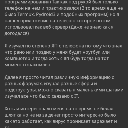
программирования) Так как под рукой был только
полной мере, можно творить ту самую "магию
телефон на нем и практиковался (В то время еще не
пентеста". А не бороться с системой, пытаясь
было Termux, Pydroid3 и подобных программ) но я
обновиться. Да и не только для пентеста, Linux сам
нашел приложение на телефон которое потом
по себе очень приятен, я бы даже сказал, эта
использовал как веб сервер (Даже не знаю как я
система развивает своего пользователя, помогает
догодался)
реализовывать задумки, и двигаться дальше.
Я изучал по степено ЯП с телефона потому что знал
Самый быстрый способ освоения, достаточно
что рано или поздно у меня будет ноутбук или
болезненный, это установить Linux своей основной
компьютер и тогда хоть с яп буду тогда на тот
системой, и начать решать все возникшие
момент ознакомлен.
проблемы и трудности. Которые, несомненно
появятся. Если по каким то причинам нет
Далее я просто читал различную информацию с
возможности установить, то для начала просто
разных форумах, изучал разные сферы и
ставим себе дистрибут второй системой или на
подструктуры, можно сказать я маленькими шагами
другой девайс, а также можно на флешку. Советую
изучал все что было связано с IT.
выбирать Debian, но это уже на ваше усмотрение , и
работаем за ним, появляется какая-то потребность,
Хоть и интересовало меня на то время не белая
например: "Хочу себе установить pidgin". Что
шляпка но не из за денег просто интересно было
делаем? Идем и гуглим (Гуглить тоже нужно уметь, и
как это работает, как вирус проникает заражает и
об этом мы тоже поговорим), как устанавливать
тд.