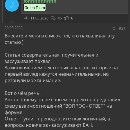
Johnnnnnnnn
J
Green Team
11.03.2020
46
6
29.03.2020
#21
Внесите и меня в список тех, кто нахваливал эту
Готовы погрузиться в мир, где каждый день – это
статью )
вызов, а ваши знания и навыки защищают
цифровой мир?
Информационная Безопасность
Статья содержательная, поучительная и
(ИБ)
манит всё больше умов, и вопросы "Как
заслуживает похвал.
начать?", "С чего стартовать?" и "Что делать
За исключением некоторых нюансов, которые на
дальше?" заполонили все чаты и форумы. Хватит
первый взгляд кажутся незначительными, но
повторять, что нужно "сначала разобраться"! Я
резанули моё внимание.
здесь, чтобы сбросить маски и выдать всю правду –
этот откровенный монолог изменит ваш подход к
Вот о чём речь.
обучению в ИБ.
Автор почему-то не совсем корректно представил
схему взаимоотношений "ВОПРОС - ОТВЕТ" на
Проанализировав около сотни вопросов, примерно
форуме.
сорок из которых были заданы мне в личных
Ответ "Гугли!" преподносится как логичный, а
сообщениях в разное время, я задумался: а делал ли
вопросы новичков - заслуживают БАН.