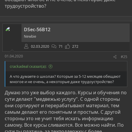
сам, но не может самоорганизоваться.
трудоустройство?
Информации очень много, но это уже другая
сторона вопроса. По этому давайте по порядку.
Основы ИБ: что такое информационная
DSec-56B12
безопасность и как начать обучение?​
Newbie
1. Что такое ИБ? И что такое исследование
безопасности?​
02.03.2020
71
272
Многие думают, что ИБ- это только выстраивание
01.04.2020
#25
защиты каких-то объектов, или только аудиты на
crackadeal сказал(а):
проникновение. Но на самом деле это далеко не
так. Информационная безопасность- это в первую
А что думаете о школах? Которые за 5-12 месяцев обещают
очередь правовая сфера. Сейчас очень активно
многое и не очень, а некоторые даже трудоустройство?
вносятся поправки, дополнения, определения. Это
Думаю это уже выбор каждого. Курсы и обучения по
и №187ФЗ, №152, №149 и т.д (
Полный список всех
сути делают "медвежью услугу". С одной стороны
правовых связанных с ИБ
). Скажу на реальном
они сортируют и перерабатывают материал, тем
личном опыте работы в данной отрасли. Нужно
самым делают его понятным и простым. С другой
знать регламенты, ГОСТЫ и необходимые
стороны это не учит тебя искать информацию
стандарты, по котором происходит весь процесс
самому. Все курсы сливаются. Все можно найти. По
организации защиты информации. Следовательно,
сути ты платишь за техподдержку с более