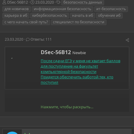
А
Д
Т
DSec-56B12
23.03.2020
безопасность данных
в
а
е
для новичков
информационная безопасность
ит-безопасность
т
т
г
карьера в иб
кибербезопасность
начать в иб
обучение иб
о
а
и
с чего начать свой путь?
специалист по безопасности
р
н
т
а
е
ч
23.03.2020
м
Ответы: 111
а
ы
л
а
А
DSec-56B12
Newbie
в
После сдачи ЕГЭ у меня не хватает баллов
т
для поступление на факультет
о
компьютерной безопасности
р
Придется обеспечить работой тех, кто
поступил
Нажмите, чтобы раскрыть...