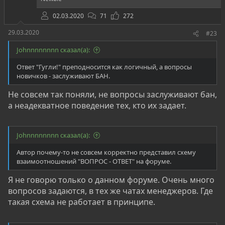
:
максимально, правдоподобно показать, тот же
02.03.2020
71
272
Mr.Robot). Практически везде, все попытки
проникновения в инфраструкту показаны оч легко и
29.03.2020
#23
просто. Запустил что-то, пару ударов по клавишам и
Johnnnnnnnn сказал(а):
вуаля, всё работает. И хоть кто-то задумался, а
реально ли все так? Если так все просто, почему
Ответ "Гугли!" преподносится как логичный, а вопросы
тогда каждый второй так не делает? Не нужно
новичков - заслуживают БАН.
воспринимать экранизацию за истинну, далеко не
Не совсем так поняли, не вопросы заслуживают бан,
везде показанна, хотя бы частичка реальной
а неадекватное поведение тех, кто их задает.
стороны пентеста. Но можно привести аргумент:
"Они же не будут показывать реальные способы
обнаружения уязвимостей. Вдруг кто-то захочет
Johnnnnnnnn сказал(а):
повторить?". Можно показать реальный процесс и
без подробной инструкции, только никто не хочет
Автор почему-то не совсем корректно представил схему
заморачиватся.
взаимоотношений "ВОПРОС - ОТВЕТ" на форуме.
Как стать пентестером: реалистичный
Я не говорю только о данном форуме. Очень много
подход к карьере в ИБ​
вопросов задаются, в тех же чатах менеджеров. Где
такая схема не работает в принципе.
Сначала, перед тем, как у тебя возникла идея
начать изучать ИБ, задай себе вопрос ЗАЧЕМ МНЕ