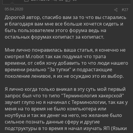
администрирование, всеми любимый аудит уровня
защищенности инфраструктуры. Нужно найти свою
05.04.2020
#27
стязю, которая будет не рутинной, а увлечением.
Дорогой автор, спасибо вам за то что вы старались
Свет клином не сошелся на этом ИБ, не нужно
и благодаря вам мне все больше хочется сидеть и
делать упор только на это.
Тест кто ты в IT?
Хотя
быть пользователем этого форума ведь на
базовые знания
информационной гигиены
, в наше
остальных форумах копипаст за копипаст.
время также необходимы.
Мне лично понравилась ваша статья, я конечно не
3. Определились чего хотим. Вот хотим именно
смотрел M.robot так как подумал что трата
безопасниками быть. С чего начать?​
времени, от себя хочу добавить то что люди нашего
А начать с самих основ. Как работает сама
времени реально "За тупки" и подрастающие
структура Интернета. Все об сетях, сетевые
поколение ленивое, я их не осуждаю это их выбор.
протоколы: UDP / TCP / DNS / ARP. Изучить
оборудование. Есть такой старый курс на Youtube
Я лично когда только вникал в эту суть мой первый
по администрированию, хоть проблемы со звуком,
запрос был что то типо "Терминология хакерской"
но все равно очень хороший, где бородатый админ
звучит глупо но я начинал с Терминологии, так как у
рассказывает про все это -
Курс
. После чего идем
меня на то время не было компьютера или
изучать Linux. Это наш основной инструмент,
ноутбука и так же денег на него, но желание было
который откроет практически все двери и
сильное познать данные сферу и другие
возможности. Свободная, гибкая и максимально
подструктуры в то время я начал изучать ЯП (Языки
универсальная система. Овладев этой системой в