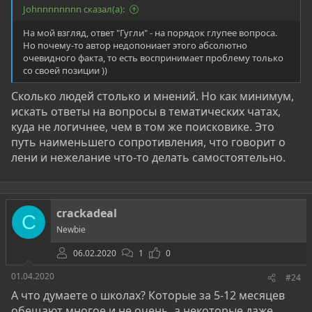
ЭТО НАДО? Многие думают: "Вот сейчас стану
Johnnnnnnnn сказал(а):
специалистом по безопасности, найду уязвимости в
На мой взгляд, ответ "Гугли" - на порядок глупее вопроса.
банках, и буду жить на мальдивах...". Ага, а теперь
Но почему-то автор недопониает этого абсолютно
вытащи руку из штанов и вернемся в реальность.
очевидного факта, то есть воспринимает проблему только
Частые ответы: "хочу кучу денег/ ну эмм это круто/
со своей позиции ))
сейчас это модно/ хочу изучать системы". То могу
Сколько людей столько и мнений. Но как минимум,
лишь пожелать вам успехов в чем-то другом. Если
искать ответы на вопросы в тематических чатах,
вами движут только мотивы заработка, то это
куда не логичнее, чем в том же поисковике. Это
изначально проигрышный путь. Мотивация денег
путь наименьшего сопротивления, что говорит о
угаснет также БЫСТРО, как ты с толкнешь с
лени и нежелание что-то делать самостоятельно.
первыми проблемами, то есть почти моментально,
и что в итоге? Потраченное время, средства и силы.
А некоторые еще и на криминал пойдут, и так как
знаний и опыта нету, то скорей всего попадут на
crackadeal
C
бутылку правосудия. Ну а те кто РЕАЛЬНО
Newbie
заинтересован, сам пришел к этому, и занимается с
интересом, как хобби. Если тебе не в тягость
06.02.2020
1
0
заниматься, ты с жадностью и азартом поглощает
01.04.2020
#24
информацию, то ты зашел по адресу. Добро
А что думаете о школах? Которые за 5-12 месяцев
пожаловать! Но есть также те, кто пришел к этому
обещают многое и не очень, а некоторые даже