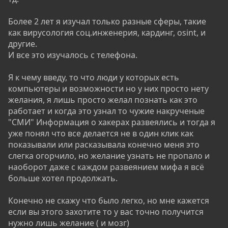
программы в Debian. Читаем изучаем механизм
установки, устанавливаем, и по итогу уже умеем
Более 2 лет я изучал только разные сферы, такие
устанавливать программы! Так шаг за шагом мы
как вирусология соц.инженерия, кардинг, osint, и
изучим эту систему. Также можно поизучать
другие.
структуру Windows, чтобы уметь и в ней
И все это изучалось с телефона.
ориентироваться и понимать принцип работы
системы, ее файловую систему, где что храниться.
Я к чему введу, то что люди у которых есть
4. Как правильно учиться и структурировать
компьютеры и возможности но у них просто нету
информацию для ИБ?​
желания, я лишь просто желал познать как это
работает и когда это узнал то чужие накрученые
На этапе №3 уже присутствует свободное плавание.
"СМИ" Информация о хакерах развеялись и тогда я
То есть мы самостоятельно ищем векторы развития
уже понял что все делается не в один клик как
и обучения. Но чтобы не было каши, а также не
показывали или расказывала конечно меня это
хватались за все подряд. Как зачастую делают
слегка огорчило, но желание узнать не пропало и
новички. Мы должны четко структурировать план
наоборот даже с каждом развеянием мифа я всё
изучения. Тут есть несколько основных правил:
больше хотел продолжать.
От простого к сложному
. Начинаем с изучения
Конечно не скажу что было легко, но мне кажется
того же Linux постепенно. Например: Сначала
если вы этого захотите то у вас точно получится
изучаем базовые методы работы-
нужно лишь желание ( и мозг)
Перемещение файлов, распаковка, запись