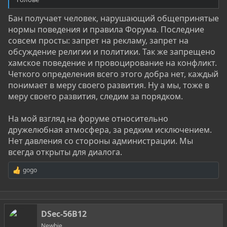
максимально не использовать это понятие, так как
это неуважение ко всему направлению! Это как
Бан получает человек, нарушающий общепринятые
"тыжпрограммист". Зачастую все именно хотят
нормы поведения и правила Форума. Последние
быть Белой Шляпой (Они же ПЕНТЕСТЕРЫ).
совсем просты: запрет на рекламу, запрет на
обсуждение религии и политики. Так же запрещено
На самом деле, есть куча разновидностей: крекеры,
хамское поведение и провоцирование на конфликт.
мошенники, кибер-мошенники, аналитики
Четкого определения всего этого добра нет, каждый
информационной безопасности, кардеры,
понимает в меру своего развития. Ну а мы, тоже в
пентестеры, скрипткиди, администраторы,
меру своего развития, следим за порядком.
программисты, инженеры информационной
безопасности, специалисты защиты информации,
На мой взгляд на форуме относительно
ботоводы, кардеры т.д. Но с низкой развитостью ,
дружелюбная атмосфера, за редким исключением.
всех эти подгруппы сгребают под одно название
Нет давления со стороны администрации. Мы
"хакеры". И добавляют сюда еще "темы наркотиков,
всегда открыты для диалога.
оружия, мошенничества, аниме, и вообще это все
грешно". В лучшем случаи "Кибер преступники".
gogo
Р
Теперь разберемся с источником, всех влажных
е
фантазий новичков. Видео на ютубчике "Эксперт
а
к
обнаружил уязвимость!!! ОМГ!"(просто без
ц
комментариев ), также источником являются
DSec-56B12
и
и
фильмы и сериалы (Есть и такие где постарались
Newbie