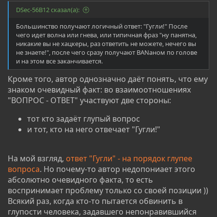
кто-то подобный анализ до меня? Поискал, но не
DSec-56B12 сказал(а):
нашёл ничего, с чем бы согласился на все 100%. В
основном это просто списки того, что нужно знать
Большинство получают логичный ответ: "Гугли!" После
или уметь. Однако я убеждён, что главная проблема
чего идет волна или гнева, или типичная фраз "ну панятна,
большинства новичков кроется в их мышлении.
никакие вы не хацкеры, раз ответить не можете, нечего вы
не знаете!", после чего сразу получают BANаном по голове
Многие "ломятся" в ИБ, совершенно не понимая
и на этом все заканчивается.
своих истинных целей! Увидев что-то интересное,
они сразу бегут на форумы и в чаты с вопросом:
Кроме того, автор однозначно даёт понять, что ему
"Как мне стать специалистом по
знаком очевидный факт: во взаимоотношениях
кибербезопасности?". С таким подходом ответ один
"ВОПРОС - ОТВЕТ" участвуют две стороны:
– никак!
тот кто задаёт глупый вопрос
Ещё один важный аспект – трудности с обучением и
и тот, кто на него отвечает "Гугли!"
пониманием. Частые вопросы: "Как начать?", "Где
искать?", "Что читать/изучать?". Здесь, по моему
На мой взгляд,
ответ "Гугли" - на порядок глупее
мнению, есть две ключевые проблемы: неумение
вопроса
. Но почему-то автор недопониает этого
искать информацию и неумение работать с ней.
абсолютно очевидного факта, то есть
Именно эти моменты мы сегодня и разберём.
воспринимает проблему только со своей позиции ))
Всякий раз, когда кто-то пытается обвинить в
Хочу сразу сказать: я ни в коем случае не осуждаю
глупости человека, задавшего непонравившийся
новичков. Сам когда-то искал, пробовал и задавал