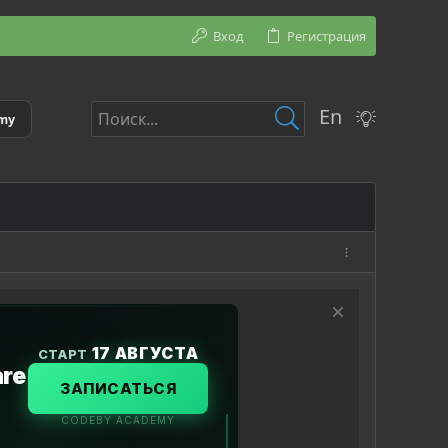
Вход
Регистрация
En
emy