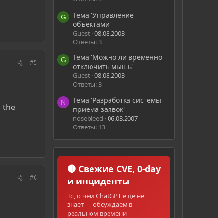
Тема 'Управление
G
объектами'
Guest
08.08.2003
Ответы: 3
Тема 'Можно ли временно
G
#5
отключить мышь'
Guest
08.08.2003
Ответы: 3
Тема 'Разработка системы
N
 the
приема заявок'
nosebleed
06.03.2007
Ответы: 13
🔴 Свежие CVE, 0-day
#6
и инциденты
То, о чём ChatGPT ещё не
знает — обсуждаем в
реальном времени