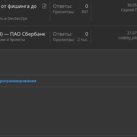
ь
С
30.05
: от фишинга до
Ответы
0
я
Сергей 
т
Просмотры
897
ть и DevSecOps
а
т
ь
27.07
L3) — ПАО Сбербанк
Ответы
0
codeby_job
я
сии и проекты
Просмотры
2 тыс.
ронная почта
сылка
программирования