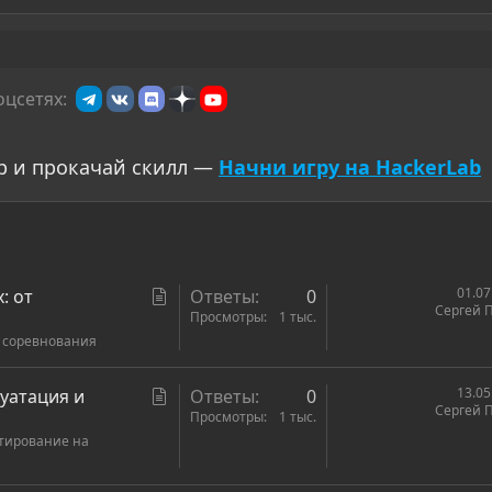
оцсетях:
р и прокачай скилл —
Начни игру на HackerLab
С
01.07
: от
Ответы
0
Сергей 
т
Просмотры
1 тыс.
и соревнования
а
т
ь
С
13.05
луатация и
Ответы
0
Сергей 
я
т
Просмотры
1 тыс.
стирование на
а
т