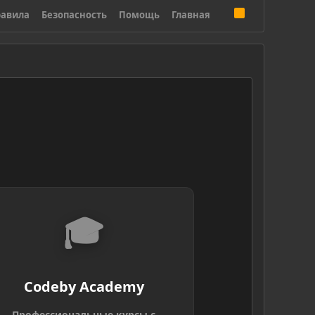
R
авила
Безопасность
Помощь
Главная
S
S
🎓
Codeby Academy
Профессиональные курсы с