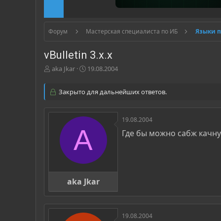
Форум
Мастерская специалиста по ИБ
Языки 
vBulletin 3.x.x
А
Д
aka Jkar
19.08.2004
в
а
т
т
Закрыто для дальнейших ответов.
о
а
р
н
т
а
19.08.2004
е
ч
A
м
а
Где бы можно сабж качну
ы
л
а
aka Jkar
19.08.2004