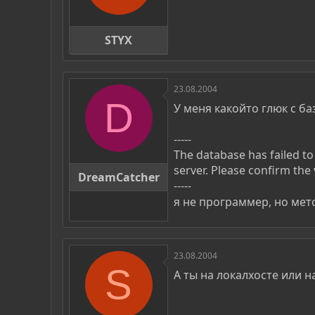
STYX
23.08.2004
D
У меня какойто глюк с ба
-----
The database has failed t
server. Please confirm the 
DreamCatcher
-----
я не программер, но мет
23.08.2004
S
А ты на локалхосте или н