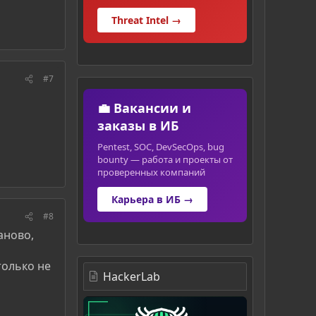
Threat Intel →
#7
💼 Вакансии и
заказы в ИБ
Pentest, SOC, DevSecOps, bug
bounty — работа и проекты от
проверенных компаний
Карьера в ИБ →
#8
аново,
только не
HackerLab