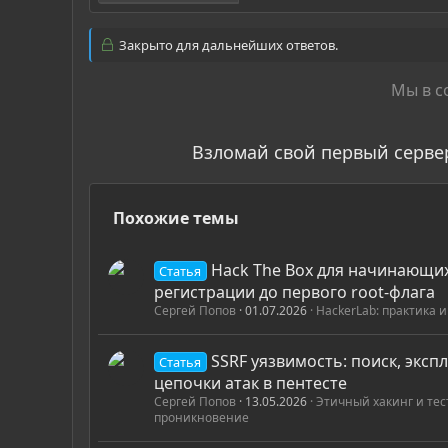
Закрыто для дальнейших ответов.
Мы в с
Взломай свой первый серве
Похожие темы
Hack The Box для начинающих
Статья
регистрации до первого root-флага
Сергей Попов
01.07.2026
HackerLab: практика 
SSRF уязвимость: поиск, эксп
Статья
цепочки атак в пентесте
Сергей Попов
13.05.2026
Этичный хакинг и те
проникновение