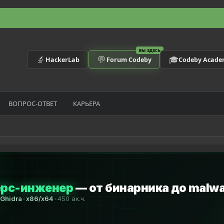
ВЫ ЗДЕСЬ
🔬
💬
🎓
HackerLab
Forum Codeby
Codeby Acad
ВОПРОС-ОТВЕТ
КАРЬЕРА