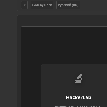
Codeby Dark
Русский (RU)
🔬
HackerLab
Практические задачи и CTF-