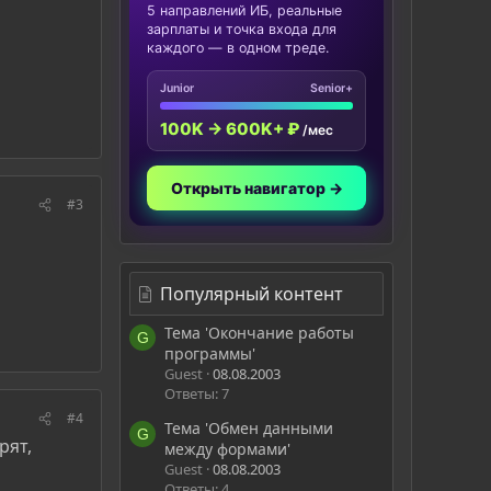
5 направлений ИБ, реальные
зарплаты и точка входа для
каждого — в одном треде.
Junior
Senior+
100K → 600K+ ₽
/мес
Открыть навигатор →
#3
Популярный контент
Тема 'Окончание работы
G
программы'
Guest
08.08.2003
Ответы: 7
#4
Тема 'Обмен данными
G
рят,
между формами'
Guest
08.08.2003
Ответы: 4