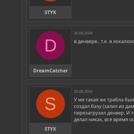
STYX
26.08.2004
D
в денвере.. т.е. в локалхо
DreamCatcher
26.08.2004
S
У мя такая же трабла был
создал базу (залил из да
перезагрузил денвер. И т
делал никак, все время о
STYX