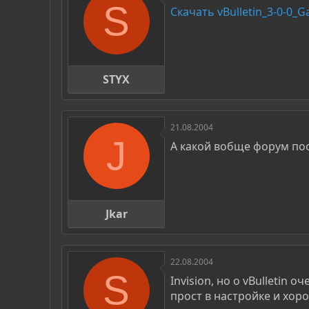
S
Скачать vBulletin_3-0-0_G
STYX
21.08.2004
J
А какой вобще форум по
Jkar
22.08.2004
S
Invision, но о vBulletin 
прост в настройке и хоро