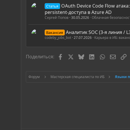
OAuth Device Code Flow атака
Статья
persistent-доступа в Azure AD
Сергей Попов
30.05.2026
Облачная безопаснос
Аналитик SOC (3-я линия / 
Вакансия
codeby_jobs_bot
27.07.2026
Карьера в ИБ: вакан
Facebook
X
Bluesky
LinkedIn
WhatsApp
Элект
С
Поделиться:
Форум
Мастерская специалиста по ИБ
Языки 