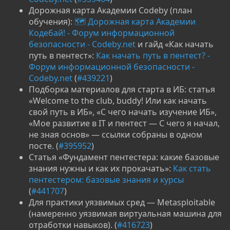
Дорожная карта Академии Codeby (план
обучения):
🗺 Дорожная карта Академии
Кодебай! - Форум информационной
безопасности - Codeby.net
и гайд «Как начать
путь в пентест»:
Как начать путь в пентест? -
Форум информационной безопасности -
Codeby.net
(
#439221
)
Подборка материалов для старта в ИБ: статья
«Welcome to the club, buddy! Или как начать
свой путь в ИБ», «С чего начать изучение ИБ»,
«Мое развитие в IT и пентест — С чего я начал,
не зная основ» — ссылки собраны в одном
посте. (
#395952
)
Статья «Фундамент пентестера: какие базовые
знания нужны и как их прокачать»:
Как стать
пентестером: базовые знания и курсы
(
#441707
)
Для практики уязвимых сред — Metasploitable
(намеренно уязвимая виртуальная машина для
отработки навыков). (
#416723
)