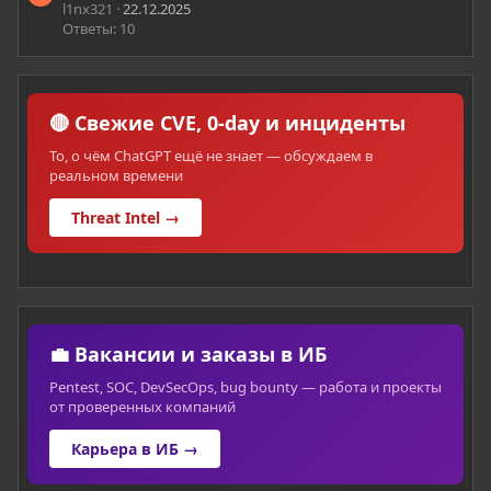
l1nx321
22.12.2025
Ответы: 10
🔴 Свежие CVE, 0-day и инциденты
То, о чём ChatGPT ещё не знает — обсуждаем в
реальном времени
Threat Intel →
💼 Вакансии и заказы в ИБ
Pentest, SOC, DevSecOps, bug bounty — работа и проекты
от проверенных компаний
Карьера в ИБ →