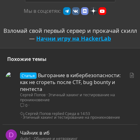
и
Мы в соцсетях:
в
Взломай свой первый сервер и прокачай скилл
—
Начни игру на HackerLab
Похожие темы
С
Выгорание в кибербезопасности:
Статья
т
как не сгореть после CTF, bug bounty и
а
пентеста
Сергей Попов
Этичный хакинг и тестирование на
т
проникновение
ь
0
я
Сергей Попов
Среда в 14:53
Этичный хакинг и тестирование на проникновение
Чайник в иб
D
dude1
Общение и нетворкинг