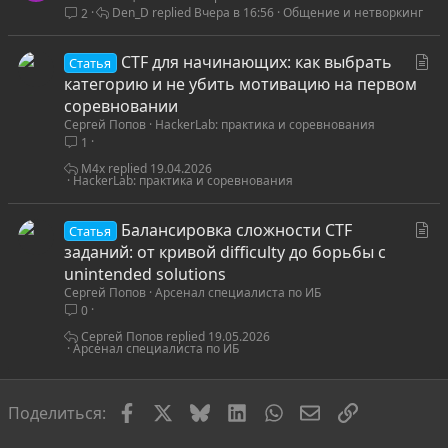
Den_D
Вчера в 16:56
Общение и нетворкинг
2
С
CTF для начинающих: как выбрать
Статья
т
категорию и не убить мотивацию на первом
а
соревновании
Сергей Попов
HackerLab: практика и соревнования
т
1
ь
я
M4x
19.04.2026
HackerLab: практика и соревнования
С
Балансировка сложности CTF
Статья
т
заданий: от кривой difficulty до борьбы с
а
unintended solutions
Сергей Попов
Арсенал специалиста по ИБ
т
0
ь
я
Сергей Попов
19.05.2026
Арсенал специалиста по ИБ
Facebook
X
Bluesky
LinkedIn
WhatsApp
Электронная по
Ссылка
Поделиться: