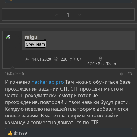
Р
е
а
З
П
1
к
а
р
ц
и
о
и
т
:
migu
и
Grey Team
в
14.01.2020
226
67
SOC / Blue Team
16.05.2026
#3
И конечно
hackerlab.pro
Там можно обучиться базе
прохождения заданий CTF. CTF проходит много и
часто. Проходи таски, смотри готовые
прохождения, повторяй и твои навыки будут расти.
Каждую неделю на нашей платформе добавляются
новые задачи. В чате платформы можно найти
команду и совместно двигаться по CTF
Ikra999
Р