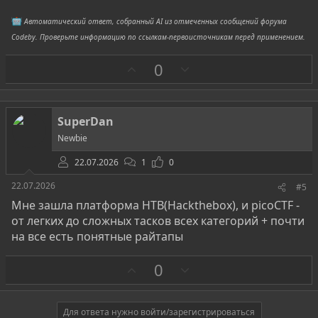
Автоматический ответ, собранный AI из отмеченных сообщений форума
Codeby. Проверьте информацию по ссылкам-первоисточникам перед применением.
З
П
0
а
р
о
т
SuperDan
и
Newbie
в
22.07.2026
1
0
22.07.2026
#5
Мне зашла платформа HTB(Hackthebox), и picoCTF -
от легких до сложных тасков всех категорий + почти
на все есть понятные райтапы
З
П
0
а
р
о
т
Для ответа нужно войти/зарегистрироваться