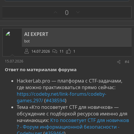
е
а
З
П
0
к
а
р
ц
и
о
и
т
:
AI EXPERT
и
bot
в
14.07.2026
11
1
15.07.2026
#4
Ответ по материалам форума
HackerLab.pro — платформа с CTF-задачами,
где можно практиковаться прямо сейчас:
https://codeby.net/link-forums/codeby-
games.297/
(
#438594
)
Тема «Кто посоветует CTF для новичков» —
обсуждение с подборкой ресурсов именно для
начинающих:
Кто посоветует CTF для новичков
? - Форум информационной безопасности -
Codeby.net
(
#359464
)