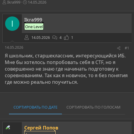
А
Д
Ikra999
14.05.2026
в
а
т
т
о
а
Ikra999
I
р
н
One Level
т
а
е
ч
14.05.2026
4
1
м
а
ы
л
14.05.2026
#1
а
Я школьник, старшеклассник, интересующийся ИБ.
Мне бы хотелось попробовать себя в CTF, но я
совершенно не знаю где начинать подготовку к
соревнованиям. Так как я новичок, то я без понятия
где можно реально поучиться.
СОРТИРОВАТЬ ПО ДАТЕ
СОРТИРОВАТЬ ПО ГОЛОСАМ
Сергей Попов