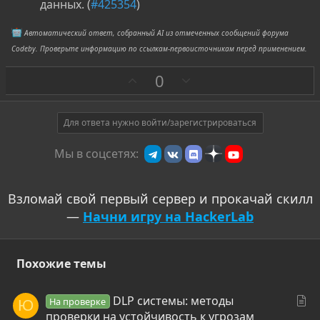
данных. (
#425354
)
Автоматический ответ, собранный AI из отмеченных сообщений форума
Codeby. Проверьте информацию по ссылкам-первоисточникам перед применением.
З
П
0
а
р
о
т
Для ответа нужно войти/зарегистрироваться
и
Мы в соцсетях:
в
Взломай свой первый сервер и прокачай скилл
—
Начни игру на HackerLab
Похожие темы
С
DLP системы: методы
На проверке
Ю
т
проверки на устойчивость к угрозам