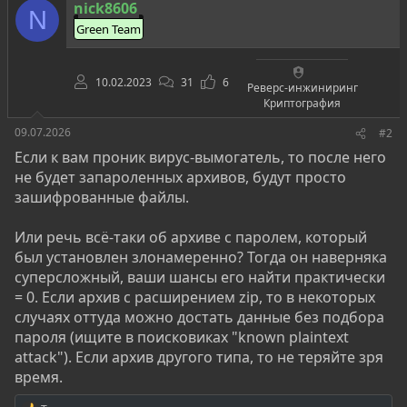
nick8606
N
Green Team
10.02.2023
31
6
Реверс-инжиниринг
Криптография
09.07.2026
#2
Если к вам проник вирус-вымогатель, то после него
не будет запароленных архивов, будут просто
зашифрованные файлы.
Или речь всё-таки об архиве с паролем, который
был установлен злонамеренно? Тогда он наверняка
суперсложный, ваши шансы его найти практически
= 0. Если архив с расширением zip, то в некоторых
случаях оттуда можно достать данные без подбора
пароля (ищите в поисковиках "known plaintext
attack"). Если архив другого типа, то не теряйте зря
время.