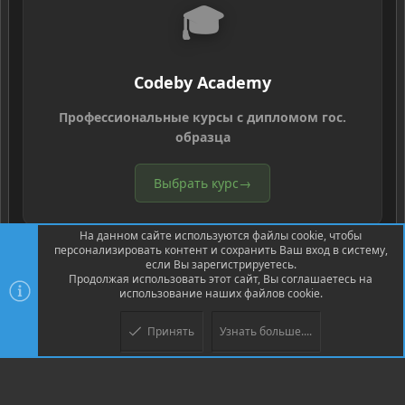
🎓
Codeby Academy
Профессиональные курсы с дипломом гос.
образца
Выбрать курс
→
На данном сайте используются файлы cookie, чтобы
персонализировать контент и сохранить Ваш вход в систему,
если Вы зарегистрируетесь.
Продолжая использовать этот сайт, Вы соглашаетесь на
использование наших файлов cookie.
®
Community platform by XenForo
© 2010-2026 XenForo Ltd.
Перевод
®
от Jumuro
Принять
Узнать больше....
Верх
Низ
XenPorta 2 PRO
© Jason Axelrod of
8WAYRUN