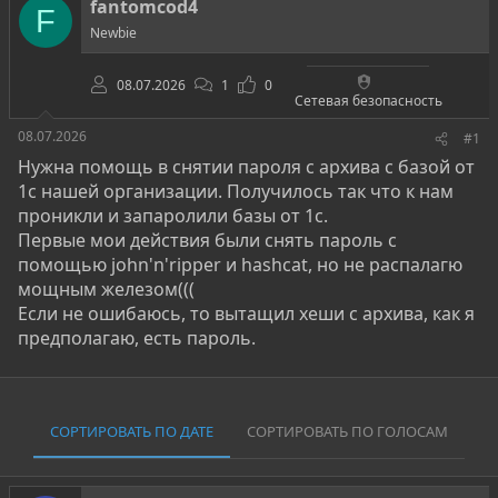
о
а
fantomcod4
F
р
н
Newbie
т
а
е
ч
м
а
08.07.2026
1
0
ы
л
Сетевая безопасность
а
08.07.2026
#1
Нужна помощь в снятии пароля с архива с базой от
1с нашей организации. Получилось так что к нам
проникли и запаролили базы от 1с.
Первые мои действия были снять пароль с
помощью john'n'ripper и hashcat, но не распалагю
мощным железом(((
Если не ошибаюсь, то вытащил хеши с архива, как я
предполагаю, есть пароль.
СОРТИРОВАТЬ ПО ДАТЕ
СОРТИРОВАТЬ ПО ГОЛОСАМ