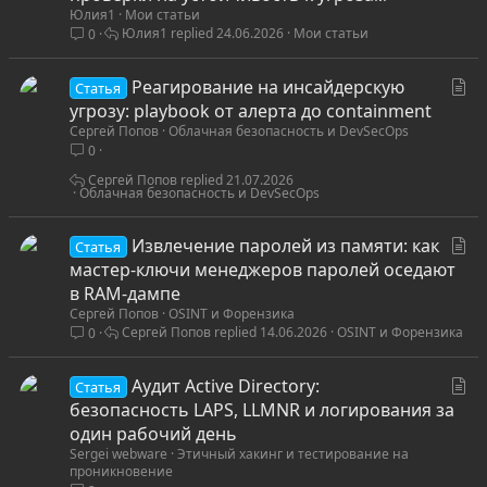
Юлия1
Мои статьи
а
Юлия1
24.06.2026
Мои статьи
0
т
ь
С
Реагирование на инсайдерскую
я
Статья
т
угрозу: playbook от алерта до containment
Сергей Попов
Облачная безопасность и DevSecOps
а
0
т
ь
Сергей Попов
21.07.2026
Облачная безопасность и DevSecOps
я
С
Извлечение паролей из памяти: как
Статья
т
мастер-ключи менеджеров паролей оседают
а
в RAM-дампе
Сергей Попов
OSINT и Форензика
т
Сергей Попов
14.06.2026
OSINT и Форензика
0
ь
я
С
Аудит Active Directory:
Статья
т
безопасность LAPS, LLMNR и логирования за
а
один рабочий день
Sergei webware
Этичный хакинг и тестирование на
т
проникновение
ь