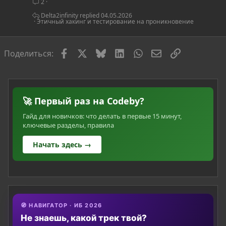
2
я
Delta2infinity
04.05.2026
Этичный хакинг и тестирование на проникновение
Facebook
X
Bluesky
LinkedIn
WhatsApp
Электронная по
Ссылка
Поделиться:
🚀 Первый раз на Codeby?
Гайд для новичков: что делать в первые 15 минут,
ключевые разделы, правила
Начать здесь →
🧭 НАВИГАТОР · ИБ 2026
Не знаешь, какой трек твой?