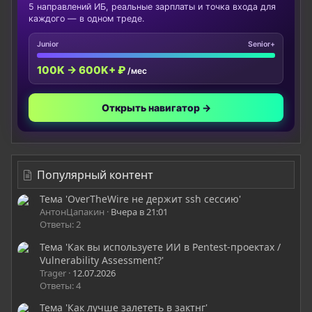
5 направлений ИБ, реальные зарплаты и точка входа для
каждого — в одном треде.
Junior
Senior+
100K → 600K+ ₽
/мес
Открыть навигатор →
Популярный контент
Тема 'OverTheWire не держит ssh сессию'
АнтонЦапакин
Вчера в 21:01
Ответы: 2
Тема 'Как вы используете ИИ в Pentest-проектах /
Vulnerability Assessment?'
Trager
12.07.2026
Ответы: 4
Тема 'Как лучше залететь в зактнг'