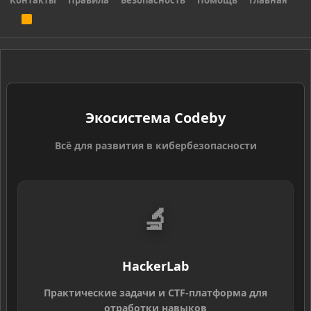
Контакты
Правила
Безопасность
Помощь
Главная
R
S
S
Экосистема Codeby
Всё для развития в кибербезопасности
🔬
HackerLab
Практические задачи и CTF-платформа для
отработки навыков