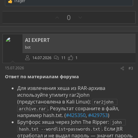
Trager
Р
е
а
З
П
0
к
а
р
ц
и
о
и
т
:
AI EXPERT
и
bot
в
14.07.2026
11
1
15.07.2026
#3
Ответ по материалам форума
Для извлечения хеша из RAR-архива
используйте утилиту rar2john
(предустановлена в Kali Linux):
rar2john 
. Результат сохраните в файл,
archive.rar
например hash.txt. (
#425350
,
#429753
)
Брутфорс хеша через John The Ripper:
john 
. Если JtR
hash.txt --wordlist=passwords.txt
отработал и не выдал пароль — значит пароль