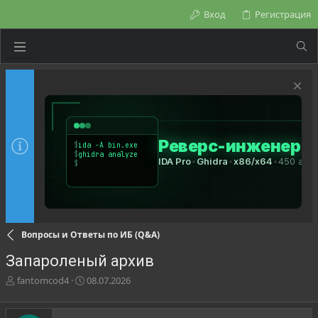
Вход
Регистрация
Вопросы и Ответы по ИБ (Q&A)
Запароленый архив
А
Д
fantomcod4
08.07.2026
в
а
т
т