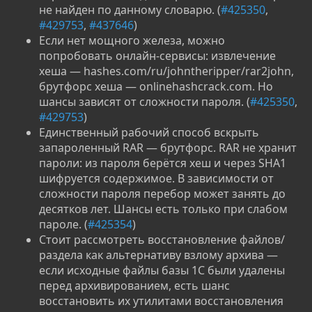
не найден по данному словарю. (
#425350
,
#429753
,
#437646
)
Если нет мощного железа, можно
попробовать онлайн-сервисы: извлечение
хеша — hashes.com/ru/johntheripper/rar2john,
брутфорс хеша — onlinehashcrack.com. Но
шансы зависят от сложности пароля. (
#425350
,
#429753
)
Единственный рабочий способ вскрыть
запароленный RAR — брутфорс. RAR не хранит
пароли: из пароля берётся хеш и через SHA1
шифруется содержимое. В зависимости от
сложности пароля перебор может занять до
десятков лет. Шансы есть только при слабом
пароле. (
#425354
)
Стоит рассмотреть восстановление файлов/
раздела как альтернативу взлому архива —
если исходные файлы базы 1С были удалены
перед архивированием, есть шанс
восстановить их утилитами восстановления