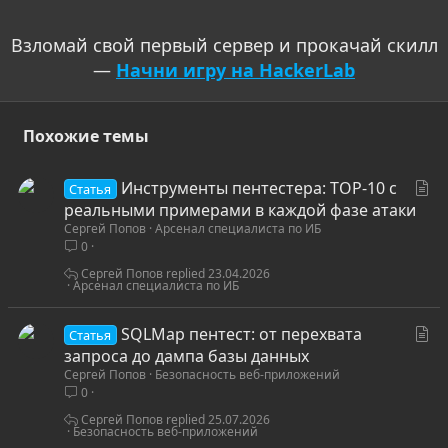
Взломай свой первый сервер и прокачай скилл
—
Начни игру на HackerLab
Похожие темы
С
Инструменты пентестера: TOP-10 с
Статья
т
реальными примерами в каждой фазе атаки
Сергей Попов
Арсенал специалиста по ИБ
а
0
т
ь
Сергей Попов
23.04.2026
Арсенал специалиста по ИБ
я
С
SQLMap пентест: от перехвата
Статья
т
запроса до дампа базы данных
Сергей Попов
Безопасность веб-приложений
а
0
т
ь
Сергей Попов
25.07.2026
Безопасность веб-приложений
я