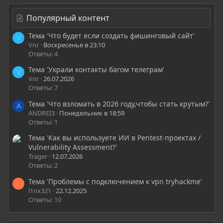
Популярный контент
Тема 'Что будет если создать фишинговый сайт'
V
Vnr
Воскресенье в 23:10
Ответы: 4
Тема 'Украли контакты багом телеграм'
V
Vnr
26.07.2026
Ответы: 7
Тема 'Что взломать в 2026 году,чтобы стать крутым?'
A
ANDREI3
Понедельник в 18:59
Ответы: 1
Тема 'Как вы используете ИИ в Pentest-проектах /
Vulnerability Assessment?'
Trager
12.07.2026
Ответы: 2
Тема 'Проблемы с подключением к vpn tryhackme'
L
l1nx321
22.12.2025
Ответы: 10