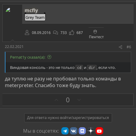
о
т
mcfly
и
Grey Team
в
08.09.2016
733
687
Пентест
22.02.2021
#6
Pernat1y сказал(а):
Виндовая консоль - это не только
и
, если что.
cd
dir
да туплю не разу не пробовал только команды в
meterpreter. Cпасибо тоже буду знать.
З
П
0
а
р
о
т
Для ответа нужно войти/зарегистрироваться
и
Мы в соцсетях:
в