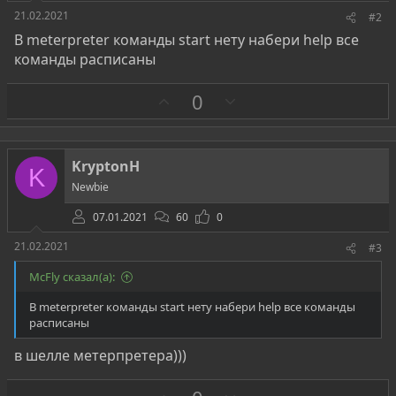
21.02.2021
#2
B meterpreter команды start нету набери help все
команды расписаны
З
П
0
а
р
о
т
KryptonH
K
и
Newbie
в
07.01.2021
60
0
21.02.2021
#3
McFly сказал(а):
B meterpreter команды start нету набери help все команды
расписаны
в шелле метерпретера)))