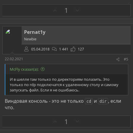
З
П
1
а
р
о
т
Pernat1y
и
Newbie
в
05.04.2018
1 441
127
22.02.2021
#5
McFly сказал(а):
И в шелле там только по директориям полазить. Это
только по rdp подключатся к удаленному столу и самому
запускать файл. Если я не ошибаюсь.
Виндовая консоль - это не только
и
, если
cd
dir
что.
З
П
1
а
р