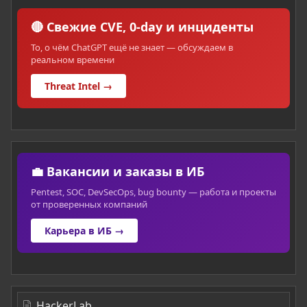
🔴 Свежие CVE, 0-day и инциденты
То, о чём ChatGPT ещё не знает — обсуждаем в
реальном времени
Threat Intel →
💼 Вакансии и заказы в ИБ
Pentest, SOC, DevSecOps, bug bounty — работа и проекты
от проверенных компаний
Карьера в ИБ →
HackerLab