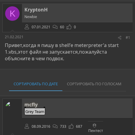
о
а
и
р
н
KryptonH
т
а
K
е
ч
Newbie
м
а
ы
07.01.2021
л
60
0
а
21.02.2021
#1
Привет,когда я пишу в shell’е meterpreter’а start
1.vbs,этот файл не запускается,пожалуйста
объясните в чем подвох.
СОРТИРОВАТЬ ПО ДАТЕ
СОРТИРОВАТЬ ПО ГОЛОСАМ
mcfly
Grey Team
08.09.2016
733
687
Пентест