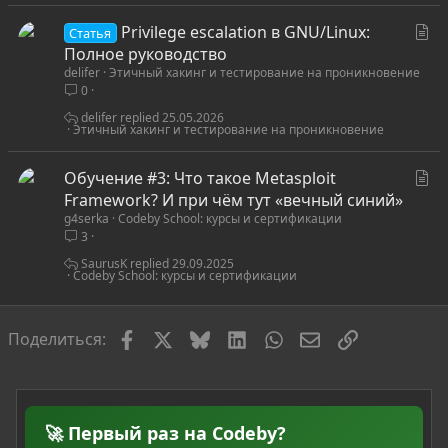
С
Privilege escalation в GNU/Linux:
Статья
т
Полное руководство
delifer
Этичный хакинг и тестирование на проникновение
а
0
т
ь
delifer
25.05.2026
Этичный хакинг и тестирование на проникновение
я
С
Обучение #3: Что такое Metasploit
т
Framework? И при чём тут «вечный синий»
g4serka
Codeby School: курсы и сертификации
а
3
т
ь
SaurusK
29.09.2025
Codeby School: курсы и сертификации
я
Facebook
X
Bluesky
LinkedIn
WhatsApp
Электронная по
Ссылка
Поделиться:
🚀 Первый раз на Codeby?