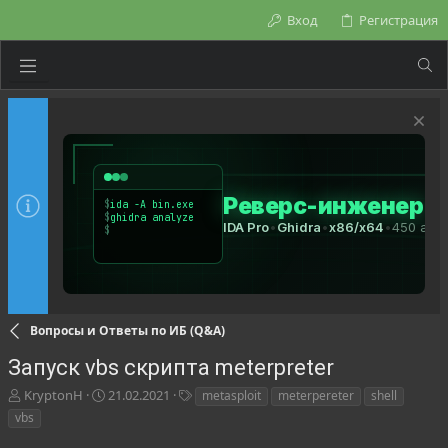
Вход
Регистрация
Вопросы и Ответы по ИБ (Q&A)
Запуск vbs скрипта meterpreter
А
Д
Т
KryptonH
21.02.2021
metasploit
meterpereter
shell
в
а
е
vbs
т
т
г