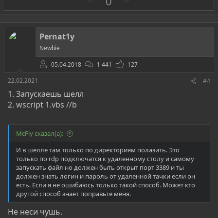
З
П
0
а
р
о
т
Pernat1y
и
Newbie
в
05.04.2018
1 441
127
22.02.2021
#4
1. Запускаешь шелл
2. wscript 1.vbs //b
McFly сказал(а):
И в шелле там только по директориям полазить. Это
только по rdp подключатся к удаленному столу и самому
запускать файл но должен быть открыт порт 3389 и ты
должен знать логин и пароль от удаленной тачки если он
есть. Если я не ошибаюсь только такой способ. Может кто
другой способ знает поправьте меня.
Не неси чушь.