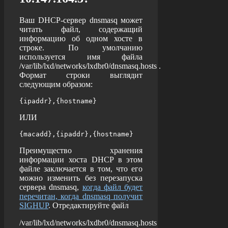
Ваш DHCP-сервер dnsmasq может
читать файл, содержащий
информацию об одном хосте в
строке. По умолчанию
используется имя файла
/var/lib/lxd/networks/lxdbr0/dnsmasq.hosts
.
Формат строки выглядит
следующим образом:
{ipaddr},{hostname}
ИЛИ
{macadd},{ipaddr},{hostname}
Преимущество хранения
информации хоста DHCP в этом
файле заключается в том, что его
можно изменить без перезапуска
сервера dnsmasq,
когда файл будет
перечитан, когда dnsmasq получит
SIGHUP
. Отредактируйте файл
/var/lib/lxd/networks/lxdbr0/dnsmasq.hosts