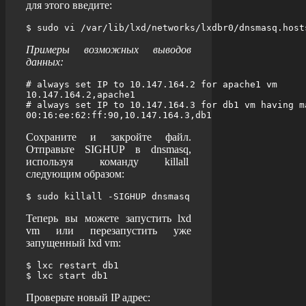
для этого введите:
$ sudo vi /var/lib/lxd/networks/lxdbr0/dnsmasq.host
Примеры возможных выводов
данных:
# always set IP to 10.147.164.2 for apache1 vm

10.147.164.2,apache1

# always set IP to 10.147.164.3 for db1 vm having m
00:16:ee:62:ff:90,10.147.164.3,db1
Сохраните и закройте файл.
Отправьте SIGHUP в dnsmasq,
используя команду
killall
следующим образом:
$ sudo killall -SIGHUP dnsmasq
Теперь вы можете запустить lxd
vm или перезапустить уже
запущенный lxd vm:
$ lxc restart db1

$ lxc start db1
Проверьте новый IP адрес: