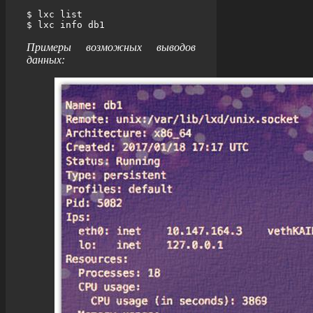
$ lxc list

$ lxc info db1
Примеры возможных выводов
данных: