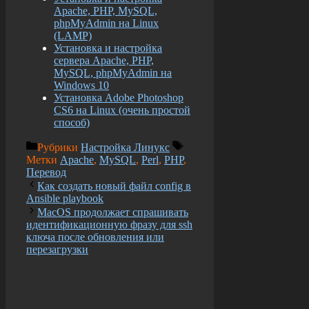
Apache, PHP, MySQL,
phpMyAdmin на Linux
(LAMP)
Установка и настройка
сервера Apache, PHP,
MySQL, phpMyAdmin на
Windows 10
Установка Adobe Photoshop
CS6 на Linux (очень простой
способ)
Рубрики
Настройка Линукс
Метки
Apache
,
MySQL
,
Perl
,
PHP
,
Перевод
Как создать новый файл config в
Ansible playbook
MacOS продолжает спрашивать
идентификационную фразу для ssh
ключа после обновления или
перезагрузки