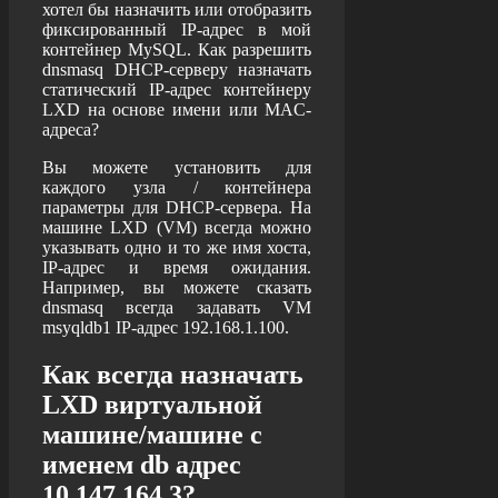
хотел бы назначить или отобразить
фиксированный IP-адрес в мой
контейнер MySQL. Как разрешить
dnsmasq DHCP-серверу назначать
статический IP-адрес контейнеру
LXD на основе имени или MAC-
адреса?
Вы можете установить для
каждого узла / контейнера
параметры для DHCP-сервера. На
машине LXD (VM) всегда можно
указывать одно и то же имя хоста,
IP-адрес и время ожидания.
Например, вы можете сказать
dnsmasq всегда задавать VM
msyqldb1 IP-адрес 192.168.1.100.
Как всегда назначать
LXD виртуальной
машине/машине с
именем db адрес
10.147.164.3?