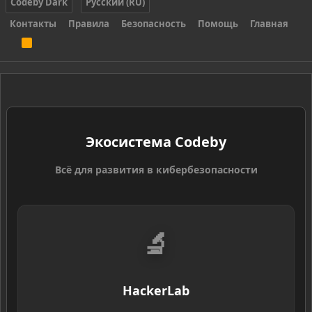
Codeby Dark
Русский (RU)
Контакты
Правила
Безопасность
Помощь
Главная
R
S
S
Экосистема Codeby
Всё для развития в кибербезопасности
🔬
HackerLab