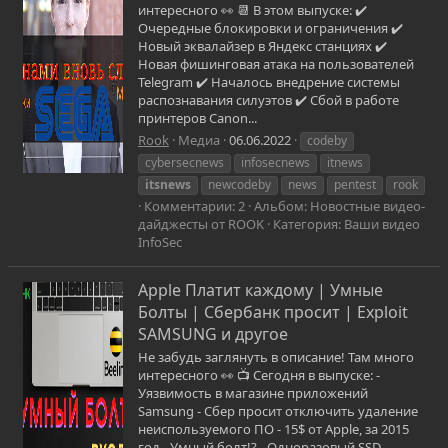
интересного 👀 📆 В этом выпуске: ✔️
Очередные блокировки и ограничения ✔️
Новый эквалайзер в Яндекс станциях ✔️
Новая фишинговая атака на пользователей
Telegram ✔️ Началось внедрение системы
распознавания силуэтов ✔️ Сбой в работе
принтеров Canon...
Rook
Медиа
06.06.2022
codeby
cybersecnews
infosecnews
itnews
itsnews
newcodeby
news
pentest
rook
Комментарии: 2
Альбом: Новостные видео-
дайджесты от ROOK
Категория: Ваши видео
InfoSec
Apple Платит каждому | Умные
Болты | Сбербанк просит | Exploit
SAMSUNG и другое
Не забудь заглянуть в описание! Там много
интересного 👀 📺 Сегодня в выпуске: -
Уязвимость в магазине приложений
Samsung - Сбер просит отключить удаление
неиспользуемого ПО - 15$ от Apple, за 2015
год - Умный болт!? - Одноразовый SSD -