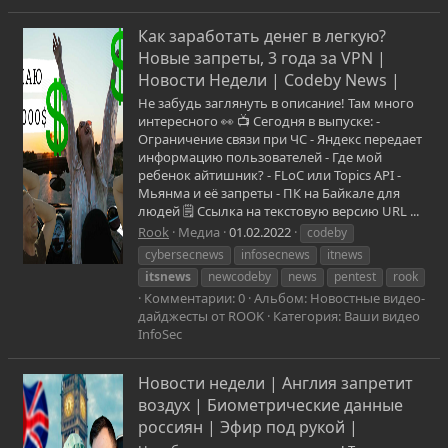
Как заработать денег в легкую?
Новые запреты, 3 года за VPN |
Новости Недели | Codeby News |
Не забудь заглянуть в описание! Там много
интересного 👀 📺 Сегодня в выпуске: -
Ограничение связи при ЧС - Яндекс передает
информацию пользователей - Где мой
ребенок айтишник? - FLoC или Topics API -
Мьянма и её запреты - ПК на Байкале для
людей 🗒 Ссылка на текстовую версию URL ...
Rook
Медиа
01.02.2022
codeby
cybersecnews
infosecnews
itnews
itsnews
newcodeby
news
pentest
rook
Комментарии: 0
Альбом: Новостные видео-
дайджесты от ROOK
Категория: Ваши видео
InfoSec
Новости недели | Англия запретит
воздух | Биометрические данные
россиян | Эфир под рукой |