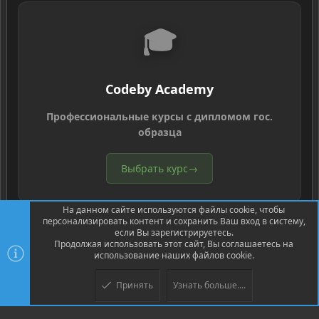
🎓
Codeby Academy
Профессиональные курсы с дипломом гос.
образца
Выбрать курс
→
На данном сайте используются файлы cookie, чтобы
персонализировать контент и сохранить Ваш вход в систему,
если Вы зарегистрируетесь.
Продолжая использовать этот сайт, Вы соглашаетесь на
использование наших файлов cookie.
®
Community platform by XenForo
© 2010-2026 XenForo Ltd.
Перевод
®
от Jumuro
Принять
Узнать больше....
Верх
Низ
XenPorta 2 PRO
© Jason Axelrod of
8WAYRUN