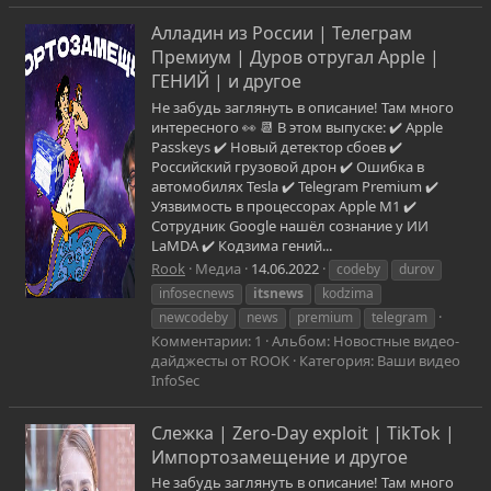
Алладин из России | Телеграм
Премиум | Дуров отругал Apple |
ГЕНИЙ | и другое
Не забудь заглянуть в описание! Там много
интересного 👀 📆 В этом выпуске: ✔️ Apple
Passkeys ✔️ Новый детектор сбоев ✔️
Российский грузовой дрон ✔️ Ошибка в
автомобилях Tesla ✔️ Telegram Premium ✔️
Уязвимость в процессорах Apple M1 ✔️
Сотрудник Google нашёл сознание у ИИ
LaMDA ✔️ Кодзима гений...
Rook
Медиа
14.06.2022
codeby
durov
infosecnews
itsnews
kodzima
newcodeby
news
premium
telegram
Комментарии: 1
Альбом: Новостные видео-
дайджесты от ROOK
Категория: Ваши видео
InfoSec
Слежка | Zero-Day exploit | TikTok |
Импортозамещение и другое
Не забудь заглянуть в описание! Там много