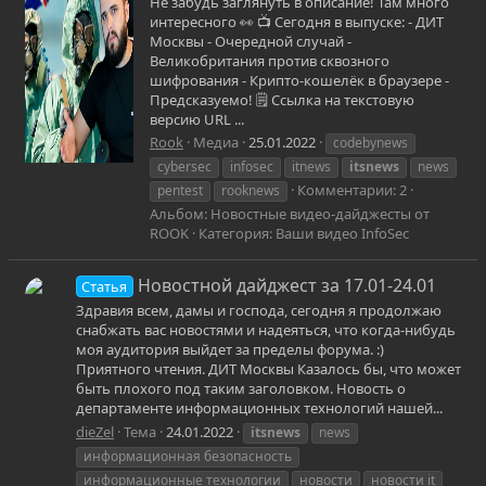
Не забудь заглянуть в описание! Там много
интересного 👀 📺 Сегодня в выпуске: - ДИТ
Москвы - Очередной случай -
Великобритания против сквозного
шифрования - Крипто-кошелёк в браузере -
Предсказуемо! 🗒 Ссылка на текстовую
версию URL ...
Rook
Медиа
25.01.2022
codebynews
cybersec
infosec
itnews
itsnews
news
Комментарии: 2
pentest
rooknews
Альбом: Новостные видео-дайджесты от
ROOK
Категория: Ваши видео InfoSec
Новостной дайджест за 17.01-24.01
Статья
Здравия всем, дамы и господа, сегодня я продолжаю
снабжать вас новостями и надеяться, что когда-нибудь
моя аудитория выйдет за пределы форума. :)
Приятного чтения. ДИТ Москвы Казалось бы, что может
быть плохого под таким заголовком. Новость о
департаменте информационных технологий нашей...
dieZel
Тема
24.01.2022
itsnews
news
информационная безопасность
информационные технологии
новости
новости it