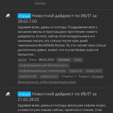
InfoSec
Новостной дайджест по ИБ/IT за
Статья
28.02-7.03
Здравия всем, дамы и господа. Поздравляю всех с
началом весны и приглашаюк прочтению нового
дайджеста. Кстати, сейчас 4:24 понедельника и я
начинаю писать эту статью после трёх дней
чемпионата WorldSkills Russia. Те, кто читает мои статьи
достаточно давно, знают, что я участвовал ещё и в
прошлом...
dieZel
Тема
08.03.2022
itsnews
news
информационная безопасность
информационные технологии
новости
новости it
Ответы: 1
Раздел:
Сетевая
новости иб
новости ит
безопасность и беспроводные атаки
Новостной дайджест по ИБ/IT за
Статья
21.02-28.02
Здравия всем, дамы и господа, весна уже совсем скоро,
а новости уже совсем сейчас, приятного чтения. 3 нм