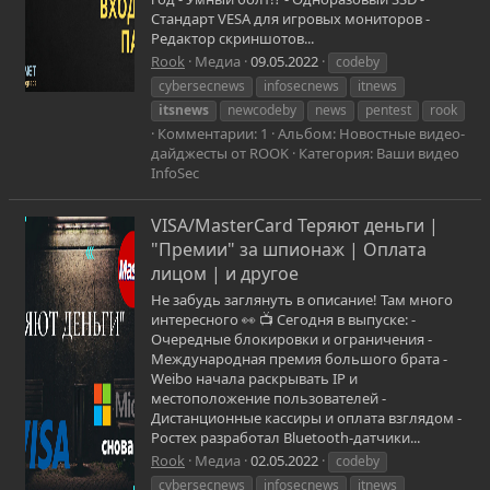
Стандарт VESA для игровых мониторов -
Редактор скриншотов...
Rook
Медиа
09.05.2022
codeby
cybersecnews
infosecnews
itnews
itsnews
newcodeby
news
pentest
rook
Комментарии: 1
Альбом: Новостные видео-
дайджесты от ROOK
Категория: Ваши видео
InfoSec
VISA/MasterCard Теряют деньги |
"Премии" за шпионаж | Оплата
лицом | и другое
Не забудь заглянуть в описание! Там много
интересного 👀 📺 Сегодня в выпуске: -
Очередные блокировки и ограничения -
Международная премия большого брата -
Weibo начала раскрывать IP и
местоположение пользователей -
Дистанционные кассиры и оплата взглядом -
Ростех разработал Bluetooth-датчики...
Rook
Медиа
02.05.2022
codeby
cybersecnews
infosecnews
itnews