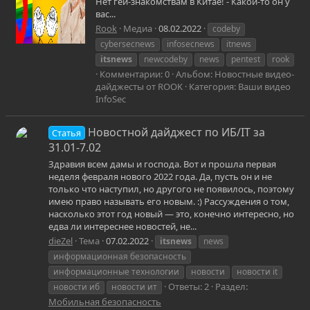
Нет гей-знакомствам в Китае! - Какой-то он у
вас...
Rook
Медиа
08.02.2022
codeby
cybersecnews
infosecnews
itnews
itsnews
newcodeby
news
pentest
rook
Комментарии: 0
Альбом: Новостные видео-
дайджесты от ROOK
Категория: Ваши видео
InfoSec
Новостной дайджест по ИБ/IT за
Статья
31.01-7.02
Здравия всем дамы и господа. Вот и прошла первая
неделя февраля нового 2022 года. Да, пусть он и не
только что наступил, но другого не появилось, поэтому
имею право называть его новым. :) Рассуждения о том,
насколько этот год новый — это, конечно интересно, но
едва ли интереснее новостей, не...
dieZel
Тема
07.02.2022
itsnews
news
информационная безопасность
информационные технологии
новости
новости it
Ответы: 2
Раздел:
новости иб
новости ит
Мобильная безопасность