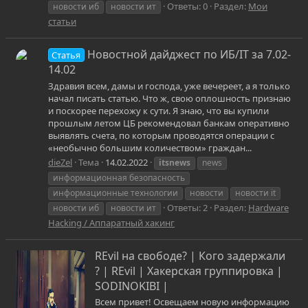
Ответы: 0
Раздел:
Мои
новости иб
новости ит
статьи
Новостной дайджест по ИБ/IT за 7.02-
Статья
14.02
Здравия всем, дамы и господа, уже вечереет, а я только
начал писать статью. Что ж, свою оплошность признаю
и поскорее перехожу к сути. Я знаю, что вы купили
прошлым летом ЦБ рекомендовал банкам оперативно
выявлять счета, по которым проводятся операции с
«необычно большим количеством» граждан...
dieZel
Тема
14.02.2022
itsnews
news
информационная безопасность
информационные технологии
новости
новости it
Ответы: 2
Раздел:
Hardware
новости иб
новости ит
Hacking / Аппаратный хакинг
REvil на свободе? | Кого задержали
? | REvil | Хакерская группировка |
SODINOKIBI |
Всем привет! Освещаем новую информацию