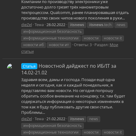
Компании по производству электроники уже
достаточно долго грезят трёх нанометровым
техпроцессом. Qualcomm, ранее планировавшая отдать
производство своих чипов нового поколения в руки...
dieZel
Тема
28.02.2022
itsnews
itsnews
.tech
news
информационная безопасность
информационные технологии
новости
новости it
Ответы: 3
Раздел:
Мои
новости иб
новости ит
статьи
Новостной дайджест по ИБ/IT за
Статья
14.02-21.02
Здравия всем, дамы и господа. Позади ещё одна
неделя и сегодня, как и каждый понедельник, я
представляю вам новости. Но сегодня попрошу
обратить особое внимание на концовку, т.к. там будет
содержаться информация о некоторых изменениях в
том как я буду публиковать другие свои статьи.
Проблемы...
dieZel
Тема
21.02.2022
itsnews
news
информационная безопасность
информационные технологии
новости
новости it