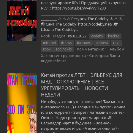
по группировке REvil Предыдущий выпуск за
REvil : https://youtu.be/yv-ekvvH280
_______________________________________________
_________ ⚠️ ⚠️ ⚠️ Ресурсы The Codeby ⚠️ ⚠️ ⚠️
🌏 Сайт The Codeby: https://codeby.net/ 🎓
Школа The Codeby...
Rook
Медиа
09.02.2022
codeby
hacker
internet
itnews
itsnews
pentest
revil
Комментарии: 1
Альбом:
rook
sodinokibi
Хакерские группировки
Категория: Ваши
видео InfoSec
Китай против ЛГБТ | ЭЛЬБРУС ДЛЯ
МВД | ОТКЛЮЧЕНИЕ | ВСЕ
УРЕГУЛИРОВАТЬ | НОВОСТИ
НЕДЕЛИ
Не забудь заглянуть в описание! Там много
интересного 👀 📺 Сегодня в выпуске: - Дочка
или конкурент? - Запрет платежей в крипте -
Online - Надо срочно урегулировать!!! -
Сальвадор идёт в будущее! - Военно-
патриотические игры - А если отключат? -