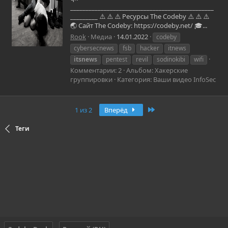
_______________________________________________
_________ ⚠️ ⚠️ ⚠️ Ресурсы The Codeby ⚠️ ⚠️ ⚠️
🌏 Сайт The Codeby: https://codeby.net/ 🎓...
Rook
Медиа
14.01.2022
codeby
cybersecnews
fsb
hacker
itnews
itsnews
pentest
revil
sodinokibi
wifi
Комментарии: 2
Альбом: Хакерские
группировки
Категория: Ваши видео InfoSec
Последняя
1 из 2
Вперёд
Теги