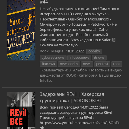
#44
Не забудь заглянуть в описание! Там много
интересного 👀 📺 Сегодня в выпуске: -
Перспективы! - Ошибки Мелкомягких -
Минпромторг - 5.16 здесь! - Patchwork - Не
берите флешки у плохих дядь! - Zoho -
Фишинг нинтендо - Возобновляемый
кибершпионаж - Утечка данных в Safari 🗒
Ссылка на текстовую...
Rook
Медиа
18.01.2022
codeby
cybersecnews
infosecnews
itnews
itsnews
newcodeby
news
pentest
rook
Комментарии: 0
Альбом: Новостные видео-
дайджесты от ROOK
Категория: Ваши видео
InfoSec
Задержаны REvil | Хакерская
группировка | SODINOKIBI |
Всем привет! Сегодня 14.01.2022 была
задержана хакерская группировка REvil
Предыдущий выпуск за REvil :
https://www.youtube.com/watch?v=bGJ6OnEt-
qk