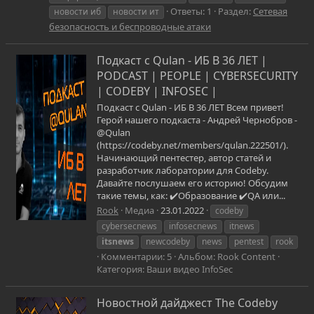
Ответы: 1
Раздел:
Сетевая
новости иб
новости ит
безопасность и беспроводные атаки
Подкаст с Qulan - ИБ В 36 ЛЕТ |
PODCAST | PEOPLE | CYBERSECURITY
| CODEBY | INFOSEC |
Подкаст с Qulan - ИБ В 36 ЛЕТ Всем привет!
Герой нашего подкаста - Андрей Чернобров -
@Qulan
(https://codeby.net/members/qulan.222501/).
Начинающий пентестер, автор статей и
разработчик лаборатории для Codeby.
Давайте послушаем его историю! Обсудим
такие темы, как: ✔️Образование ✔️QA или...
Rook
Медиа
23.01.2022
codeby
cybersecnews
infosecnews
itnews
itsnews
newcodeby
news
pentest
rook
Комментарии: 5
Альбом: Rook Content
Категория: Ваши видео InfoSec
Новостной дайджест The Codeby