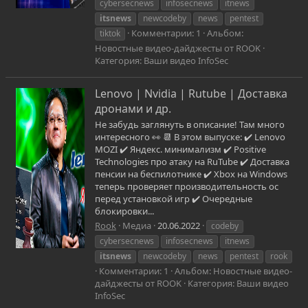
cybersecnews
infosecnews
itnews
itsnews
newcodeby
news
pentest
Комментарии: 1
Альбом:
tiktok
Новостные видео-дайджесты от ROOK
Категория: Ваши видео InfoSec
Lenovo | Nvidia | Rutube | Доставка
дронами и др.
Не забудь заглянуть в описание! Там много
интересного 👀 📆 В этом выпуске: ✔️ Lenovo
MOZI ✔️ Яндекс. минимализм ✔️ Positive
Technologies про атаку на RuTube ✔️ Доставка
пенсии на беспилотнике ✔️ Xbox на Windows
теперь проверяет производительность ос
перед установкой игр ✔️ Очередные
блокировки...
Rook
Медиа
20.06.2022
codeby
cybersecnews
infosecnews
itnews
itsnews
newcodeby
news
pentest
rook
Комментарии: 1
Альбом: Новостные видео-
дайджесты от ROOK
Категория: Ваши видео
InfoSec