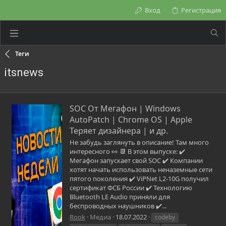
Вход
Регистрация
Теги
itsnews
SOC От Мегафон | Windows
AutoPatch | Chrome OS | Apple
Теряет дизайнера | и др.
Не забудь заглянуть в описание! Там много
интересного 👀 📆 В этом выпуске: ✔️
Мегафон запускает свой SOC ✔️ Компании
хотят начать использовать неназемные сети
пятого поколения ✔️ ViPNet L2-10G получил
сертификат ФСБ России ✔️ Технологию
Bluetooth LE Audio приняли для
беспроводных наушников ✔️...
Rook
Медиа
18.07.2022
codeby