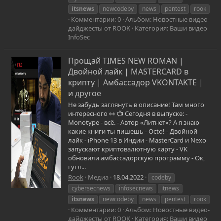
itsnews
newcodeby
news
pentest
rook
Комментарии: 0
Альбом: Новостные видео-
дайджесты от ROOK
Категория: Ваши видео
InfoSec
Прощай TIMES NEW ROMAN |
Двойной лайк | MASTERCARD в
крипту | Aмбассадор VKONTAKTE |
и другое
Не забудь заглянуть в описание! Там много
интересного 👀 📺 Сегодня в выпуске: -
Monotype - всё. - Автор «Литнет»? А я знаю
какие книги ты пишешь - Octo! - Двойной
лайк - iPhone 13 в Индии - MasterCard и Nexo
запускают криптовалютную карту - VK
обновили амбассадорскую программу - Ок,
гугл...
Rook
Медиа
18.04.2022
codeby
cybersecnews
infosecnews
itnews
itsnews
newcodeby
news
pentest
rook
Комментарии: 0
Альбом: Новостные видео-
дайджесты от ROOK
Категория: Ваши видео