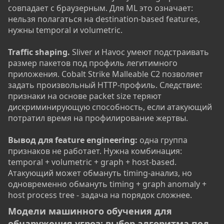
совпадает с браузерным. Для ML это означает:
нельзя полагаться на destination-based features,
нужны temporal и volumetric.
Traffic shaping.
Sliver и Havoc умеют подстраивать
размер пакетов под профиль легитимного
приложения. Cobalt Strike Malleable C2 позволяет
задать произвольный HTTP-профиль. Следствие:
признаки на основе packet size теряют
дискриминирующую способность, если атакующий
потратил время на профилирование жертвы.
Вывод для feature engineering:
одна группа
признаков не работает. Нужна комбинация:
temporal + volumetric + graph + host-based.
Атакующий может обмануть timing-анализ, но
одновременно обмануть timing + graph anomaly +
host process tree - задача на порядок сложнее.
Модели машинного обучения для
обнаружения угроз: выбор алгоритма под