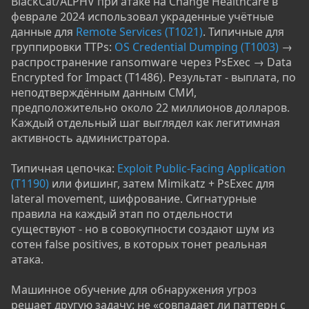
BlackCat/ALPHV при атаке на Change Healthcare в
феврале 2024 использовал украденные учётные
данные для
Remote Services (T1021)
. Типичные для
группировки TTPs:
OS Credential Dumping (T1003)
→
распространение ransomware через PsExec → Data
Encrypted for Impact (T1486). Результат - выплата, по
неподтверждённым данным СМИ,
предположительно около 22 миллионов долларов.
Каждый отдельный шаг выглядел как легитимная
активность администратора.
Типичная цепочка:
Exploit Public-Facing Application
(T1190)
или фишинг, затем Mimikatz + PsExec для
lateral movement, шифрование. Сигнатурные
правила на каждый этап по отдельности
существуют - но в совокупности создают шум из
сотен false positives, в которых тонет реальная
атака.
Машинное обучение для обнаружения угроз
решает другую задачу: не «совпадает ли паттерн с