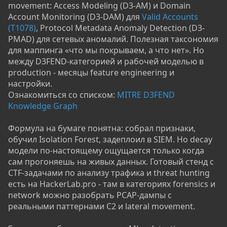
movement: Access Modeling (D3-AM) и Domain
Account Monitoring (D3-DAM) для
Valid Accounts
(T1078)
, Protocol Metadata Anomaly Detection (D3-
PMAD) для сетевых аномалий. Полезная таксономия
для маппинга «что мы покрываем, а что нет». Но
между D3FEND-категорией и рабочей моделью в
production - месяцы feature engineering и
настройки.
Ознакомиться со списком:
MITRE D3FEND
Knowledge Graph
Формула на бумаге понятна: собрал признаки,
обучил Isolation Forest, задеплоил в SIEM. Но decay
модели по-настоящему ощущается только когда
сам прогоняешь на живых данных. Готовый стенд с
CTF-задачами по анализу трафика и threat hunting
есть на HackerLab.pro - там в категориях forensics и
network можно разобрать PCAP-дампы с
реальными паттернами C2 и lateral movement.