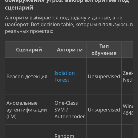
сценарий​
Алгоритм выбирается под задачу и данные, а не
наоборот. Вот decision table, которым я пользуюсь в
реальных проектах:
Тип
Сценарий
Алгоритм
обучения
Isolation
Zeek c
Beacon-детекция
Unsupervised
Forest
NetFl
Аномальные
One-Class
Windo
аутентификации
SVM /
Unsupervised
4648
(LM)
Autoencoder
Random