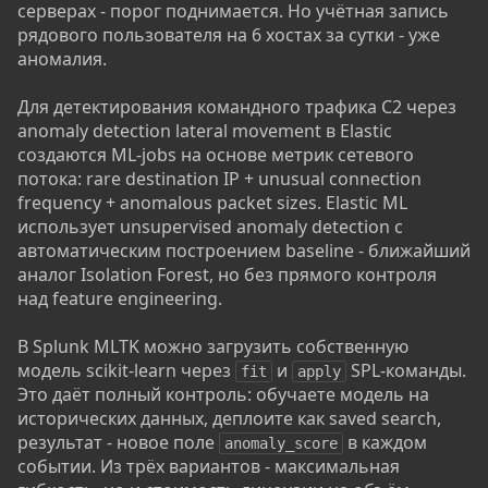
серверах - порог поднимается. Но учётная запись
рядового пользователя на 6 хостах за сутки - уже
аномалия.
Для детектирования командного трафика C2 через
anomaly detection lateral movement в Elastic
создаются ML-jobs на основе метрик сетевого
потока: rare destination IP + unusual connection
frequency + anomalous packet sizes. Elastic ML
использует unsupervised anomaly detection с
автоматическим построением baseline - ближайший
аналог Isolation Forest, но без прямого контроля
над feature engineering.
В Splunk MLTK можно загрузить собственную
модель scikit-learn через
и
SPL-команды.
fit
apply
Это даёт полный контроль: обучаете модель на
исторических данных, деплоите как saved search,
результат - новое поле
в каждом
anomaly_score
событии. Из трёх вариантов - максимальная