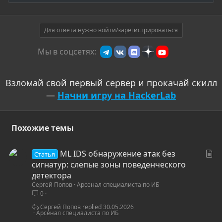
е
а
к
ц
Для ответа нужно войти/зарегистрироваться
и
и
Мы в соцсетях:
:
Взломай свой первый сервер и прокачай скилл
—
Начни игру на HackerLab
Похожие темы
С
ML IDS обнаружение атак без
Статья
т
сигнатур: слепые зоны поведенческого
а
детектора
Сергей Попов
Арсенал специалиста по ИБ
т
0
ь
я
Сергей Попов
30.05.2026
Арсенал специалиста по ИБ