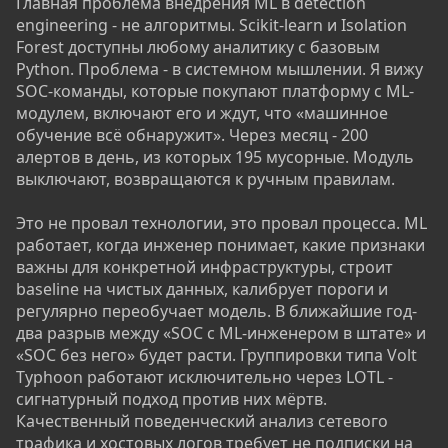
Главная проблема внедрения ML в detection
engineering - не алгоритмы. Scikit-learn и Isolation
Forest доступны любому аналитику с базовым
Python. Проблема - в системном мышлении. Я вижу
SOC-команды, которые покупают платформу с ML-
модулем, включают его и ждут, что «машинное
обучение всё обнаружит». Через месяц - 200
алертов в день, из которых 195 мусорные. Модуль
выключают, возвращаются к ручным правилам.
Это не провал технологии, это провал процесса. ML
работает, когда инженер понимает, какие признаки
важны для конкретной инфраструктуры, строит
baseline на чистых данных, калибрует пороги и
регулярно переобучает модель. В ближайшие год-
два разрыв между «SOC с ML-инженером в штате» и
«SOC без него» будет расти. Группировки типа Volt
Typhoon работают исключительно через LOTL -
сигнатурный подход против них мёртв.
Качественный поведенческий анализ сетевого
трафика и хостовых логов требует не подписки на