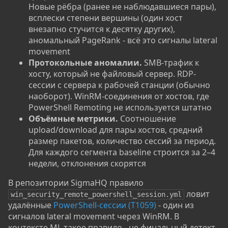
Новые рёбра (ранее не наблюдавшиеся пары),
всплески степени вершины (один хост
внезапно стучится к десятку других),
аномальный PageRank - всё это сигналы lateral
movement
Протокольные аномалии.
SMB-трафик к
хосту, который не файловый сервер. RDP-
сессии с сервера к рабочей станции (обычно
наоборот). WinRM-соединения от хостов, где
PowerShell Remoting не используется штатно
Объёмные метрики.
Соотношение
upload/download для пары хостов, средний
размер пакетов, количество сессий за период.
Для каждого сегмента baseline строится за 2–4
недели, отклонения скорятся
В репозитории SigmaHQ правило
ловит
win_security_remote_powershell_session.yml
удалённые
PowerShell-сессии (T1059)
- один из
сигналов lateral movement через WinRM. В
контексте ML такое правило - не финальный детект,