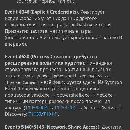
source за период (fan-out)
Event 4648 (Explicit Credentials).
Фиксирует
использование учётных данных другого
пользователя - сигнал pass-the-hash или runas.
Признаки: частота, нетипичные пары
(пользователь A использует креды пользователя B
впервые).
Event 4688 (Process Creation, требуется
расширенная политика аудита).
Командная
строка запуска процесса - критичный признак.
,
,
PsExec
wmic /node
powershell -ep bypass -c 
- всё фиксируется здесь. Из Sysmon
Invoke-Command
Event 1 извлекаются parent-child цепочки
процессов: cmd.exe → powershell.exe → net.exe -
типичный паттерн разведки после получения
доступа (
T1059.003
→
T1059.001
→ Account/Network
Discovery:
T1087
/
T1016
).
Events 5140/5145 (Network Share Access).
Доступ к