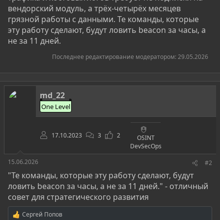
вендорский модуль, а трёх-четырёх месяцев
грязной работы с данными. Те команды, которые
эту работу сделают, будут ловить beacon за часы, а
не за 11 дней.
Последнее редактирование модератором:
29.05.2026
md_22
One Level
17.10.2023
3
2
OSINT
DevSecOps
15.06.2026
#2
"Те команды, которые эту работу сделают, будут
ловить beacon за часы, а не за 11 дней." - отличный
совет для стратегического развития
Сергей Попов
Р