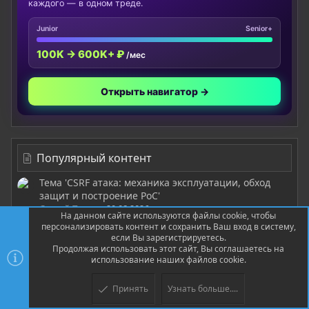
каждого — в одном треде.
Junior
Senior+
100K → 600K+ ₽
/мес
Открыть навигатор →
Популярный контент
Тема 'CSRF атака: механика эксплуатации, обход
защит и построение PoC'
Сергей Попов
29.08.2026
На данном сайте используются файлы cookie, чтобы
Ответы: 0
персонализировать контент и сохранить Ваш вход в систему,
если Вы зарегистрируетесь.
Тема 'Как построить SOC с нуля: команда, роли,
Продолжая использовать этот сайт, Вы соглашаетесь на
инструменты и первые 90 дней'
использование наших файлов cookie.
Сергей Попов
Суббота в 04:19
Ответы: 0
Принять
Узнать больше....
Тема 'Гибридный SOC на практике: как