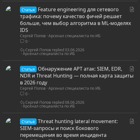
С
Feature engineering для сетевого
Статья
т
трафика: почему качество фичей решает
а
больше, чем выбор алгоритма в ML-моделях
т
IDS
Сергей Попов
Арсенал специалиста по ИБ
ь
0
я
Сергей Попов
03.06.2026
Арсенал специалиста по ИБ
С
Обнаружение APT атак: SIEM, EDR,
Статья
т
NDR и Threat Hunting — полная карта защиты
а
в 2026 году
Сергей Попов
Арсенал специалиста по ИБ
т
0
ь
я
Сергей Попов
08.06.2026
Арсенал специалиста по ИБ
С
Threat hunting lateral movement:
Статья
т
SIEM-запросы и поиск бокового
а
перемещения во время инцидента