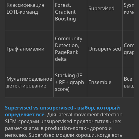
Классификация
Forest,
Sysmo
Supervised
LOTL-команд
Gradient
коман
Boosting
Community
Detection,
Commu
Граф-аномалии
Unsupervised
PageRank
graph
delta
Stacking (IF
Мультимодальное
Все
+ RF + graph
Ensemble
детектирование
выше
score)
Supervised vs unsupervised - выбор, который
определяет всё.
Для lateral movement detection
SIEM-средами unsupervised предпочтительнее:
разметка атак в production-логах - дорого и
неполно. Supervised модели хороши, когда есть