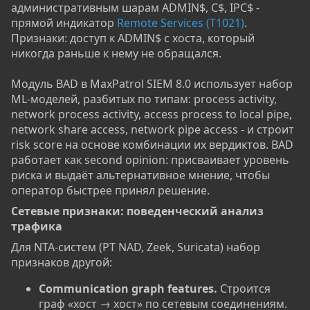
административным шарам ADMIN$, C$, IPC$ -
прямой индикатор
Remote Services (T1021)
.
Признаки: доступ к ADMIN$ с хоста, который
никогда раньше к нему не обращался.
Модуль BAD в MaxPatrol SIEM 8.0 использует набор
ML-моделей, разбитых по типам: process activity,
network process activity, access process to local pipe,
network share access, network pipe access - и строит
risk score на основе комбинации их вердиктов. BAD
работает как second opinion: присваивает уровень
риска и выдаёт альтернативное мнение, чтобы
оператор быстрее принял решение.
Сетевые признаки: поведенческий анализ
трафика​
Для NTA-систем (PT NAD, Zeek, Suricata) набор
признаков другой:
Communication graph features.
Строится
граф «хост → хост» по сетевым соединениям.