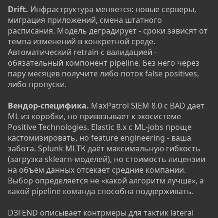
Drift.
Инфраструктура меняется: новые серверы,
миграция приложений, смена штатного
расписания. Модель деградирует - сроки зависят от
темпа изменений в конкретной среде.
Автоматический retrain с валидацией -
обязательный компонент pipeline. Без него через
пару месяцев получите либо поток false positives,
либо пропуски.
Вендор-специфика.
MaxPatrol SIEM 8.0 с BAD даёт
ML из коробки, но привязывает к экосистеме
Positive Technologies. Elastic 8.x с ML-jobs проще
кастомизировать, но feature engineering - ваша
забота. Splunk MLTK даёт максимальную гибкость
(загрузка sklearn-моделей), но стоимость лицензии
на объём данных отсекает средние компании.
Выбор определяется не «какой алгоритм лучше», а
какой pipeline команда способна поддерживать.
D3FEND описывает контрмеры для тактик lateral