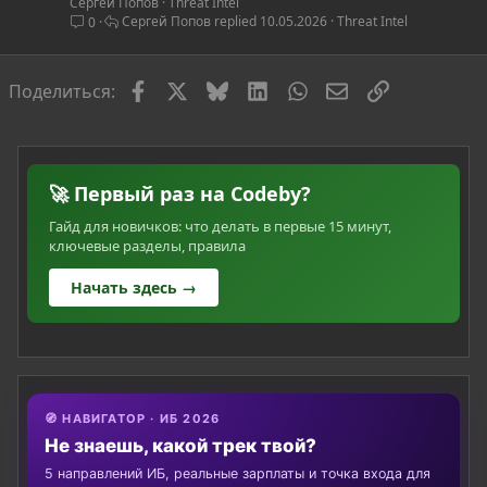
Сергей Попов
Threat Intel
т
Сергей Попов
10.05.2026
Threat Intel
0
ь
я
Facebook
X
Bluesky
LinkedIn
WhatsApp
Электронная по
Ссылка
Поделиться:
🚀 Первый раз на Codeby?
Гайд для новичков: что делать в первые 15 минут,
ключевые разделы, правила
Начать здесь →
🧭 НАВИГАТОР · ИБ 2026
Не знаешь, какой трек твой?
5 направлений ИБ, реальные зарплаты и точка входа для