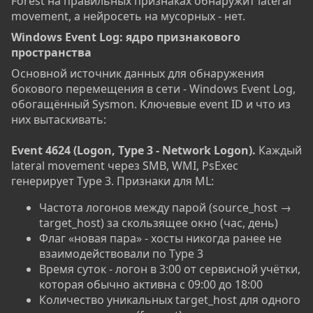
Forest на правильных признаках обнаружит lateral
movement, а нейросеть на мусорных - нет.
Windows Event Log: ядро признакового
пространства​
Основной источник данных для обнаружения
бокового перемещения в сети - Windows Event Log,
обогащённый Sysmon. Ключевые event ID и что из
них вытаскивать:
Event 4624 (Logon, Type 3 - Network Logon).
Каждый
lateral movement через SMB, WMI, PsExec
генерирует Type 3. Признаки для ML:
Частота логонов между парой (source_host →
target_host) за скользящее окно (час, день)
Флаг «новая пара» - хосты никогда ранее не
взаимодействовали по Type 3
Время суток - логон в 3:00 от сервисной учётки,
которая обычно активна с 09:00 до 18:00
Количество уникальных target_host для одного