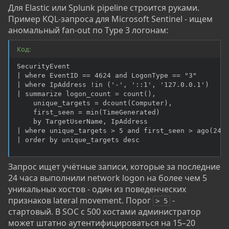
Для Elastic или Splunk pipeline строится руками.
Пример KQL-запроса для Microsoft Sentinel - ищем
аномальный fan-out по Type 3 логонам:
Код:
SecurityEvent

| where EventID == 4624 and LogonType == "3"

| where IpAddress !in ('-', '::1', '127.0.0.1')

| summarize logon_count = count(),

    unique_targets = dcount(Computer),

    first_seen = min(TimeGenerated)

    by TargetUserName, IpAddress

| where unique_targets > 5 and first_seen > ago(24h)
| order by unique_targets desc
Запрос ищет учётные записи, которые за последние
24 часа выполнили network logon на более чем 5
уникальных хостов - один из поведенческих
признаков lateral movement. Порог
-
> 5
стартовый. В SOC с 500 хостами администратор
может штатно аутентифицироваться на 15–20