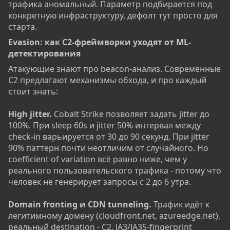
трафика аномальный. Параметр подбирается под
конкретную инфраструктуру, дефолт тут просто для
старта.
Evasion: как C2-фреймворки уходят от ML-
детектирования​
Атакующие знают про beacon-анализ. Современные
C2 предлагают механизмы обхода, и про каждый
стоит знать:
High jitter.
Cobalt Strike позволяет задать jitter до
100%. При sleep 60s и jitter 50% интервал между
check-in варьируется от 30 до 90 секунд. При jitter
90% паттерн почти неотличим от случайного. Но
coefficient of variation всё равно ниже, чем у
реального пользовательского трафика - потому что
человек не генерирует запросы с 2 до 6 утра.
Domain fronting и CDN tunneling.
Трафик идёт к
легитимному домену (cloudfront.net, azureedge.net),
реальный destination - C2. JA3/JA3S-fingerprint