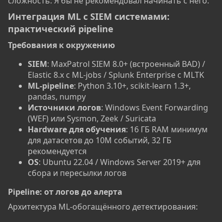
сложность. Я бы не рекомендовал начинать с него.
Интеграция ML с SIEM системами:
практический pipeline​
Требования к окружению​
SIEM
: MaxPatrol SIEM 8.0+ (встроенный BAD) /
Elastic 8.x с ML-jobs / Splunk Enterprise с MLTK
ML-pipeline
: Python 3.10+, scikit-learn 1.3+,
pandas, numpy
Источники логов
: Windows Event Forwarding
(WEF) или Sysmon, Zeek / Suricata
Hardware для обучения
: 16 ГБ RAM минимум
для датасетов до 10M событий, 32 ГБ
рекомендуется
OS
: Ubuntu 22.04 / Windows Server 2019+ для
сбора и пересылки логов
Pipeline: от логов до алерта​
Архитектура ML-обогащённого детектирования: