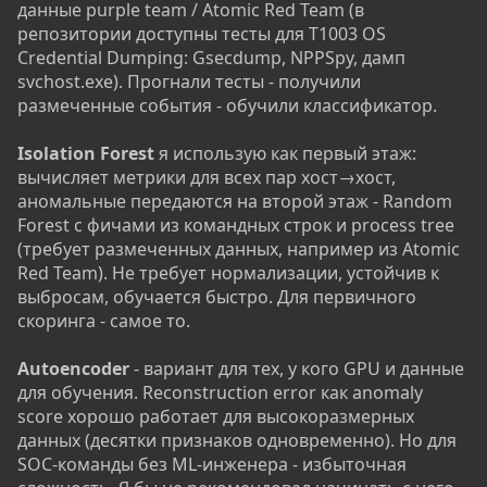
данные purple team / Atomic Red Team (в
репозитории доступны тесты для T1003 OS
Credential Dumping: Gsecdump, NPPSpy, дамп
svchost.exe). Прогнали тесты - получили
размеченные события - обучили классификатор.
Isolation Forest
я использую как первый этаж:
вычисляет метрики для всех пар хост→хост,
аномальные передаются на второй этаж - Random
Forest с фичами из командных строк и process tree
(требует размеченных данных, например из Atomic
Red Team). Не требует нормализации, устойчив к
выбросам, обучается быстро. Для первичного
скоринга - самое то.
Autoencoder
- вариант для тех, у кого GPU и данные
для обучения. Reconstruction error как anomaly
score хорошо работает для высокоразмерных
данных (десятки признаков одновременно). Но для
SOC-команды без ML-инженера - избыточная