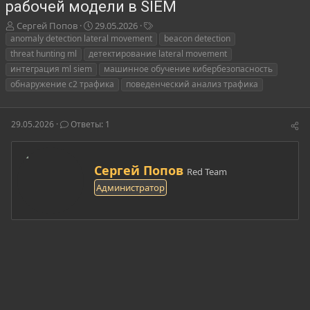
рабочей модели в SIEM
А
Д
Т
Сергей Попов
29.05.2026
в
а
е
anomaly detection lateral movement
beacon detection
т
т
г
threat hunting ml
детектирование lateral movement
о
а
и
интеграция ml siem
машинное обучение кибербезопасность
р
н
обнаружение c2 трафика
поведенческий анализ трафика
т
а
е
ч
м
а
29.05.2026
ы
Ответы: 1
л
а
А
Сергей Попов
Red Team
в
Администратор
т
о
р