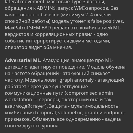
lateral movement: массовые Type 3 логоны,
обращения к ADMIN$, запуск WMI-запросов. Без
качественного baseline (минимум 2–4 недели
спокойной работы) модель утонет в false positives.
MaxPatrol SIEM BAD решает это комбинацией ML-
вердиктов и корреляционных правил - одно
событие интерпретируется двумя методами,
оператор видит оба мнения.
Adversarial ML.
Атакующие, знающие про ML-
детекцию, адаптируют поведение. Модель обучена
на частоте обращений - атакующий снижает
частоту. Модель ловит graph anomaly - атакующий
работает через уже существующие
коммуникационные пути (compromised admin
workstation → серверы, с которыми она и так
взаимодействует). Защита - мультимодальность:
комбинация temporal, volumetric, graph и endpoint-
признаков. Обмануть все одновременно - задача
совсем другого уровня.