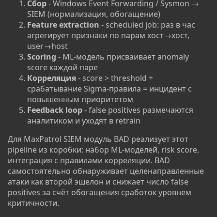
Сбор
- Windows Event Forwarding / Sysmon →
SIEM (нормализация, обогащение)
Feature extraction
- scheduled job: раз в час
агрегирует признаки по парам хост→хост,
user→host
Scoring
- ML-модель присваивает anomaly
score каждой паре
Корреляция
- score > threshold +
срабатывание Sigma-правила = инцидент с
повышенным приоритетом
Feedback loop
- false positives размечаются
аналитиком и уходят в retrain
Для MaxPatrol SIEM модуль BAD реализует этот
pipeline из коробки: набор ML-моделей, risk score,
интеграция с правилами корреляции. BAD
самостоятельно обнаруживает целенаправленные
атаки как второй эшелон и снижает число false
positives за счёт обогащения сработок уровнем
критичности.