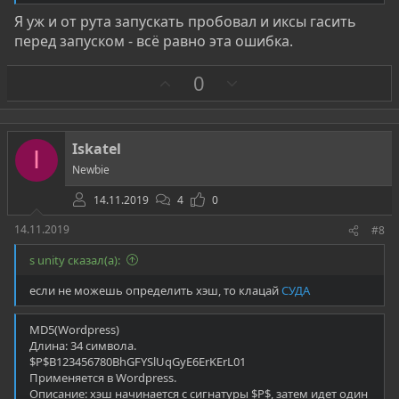
Я уж и от рута запускать пробовал и иксы гасить
перед запуском - всё равно эта ошибка.
З
П
0
а
р
о
т
Iskatel
I
и
Newbie
в
14.11.2019
4
0
14.11.2019
#8
s unity сказал(а):
если не можешь определить хэш, то клацай
СУДА
MD5(Wordpress)
Длина: 34 символа.
$P$B123456780BhGFYSlUqGyE6ErKErL01
Применяется в Wordpress.
Описание: хэш начинается с сигнатуры $P$, затем идет один