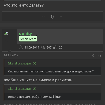
Что это и что делать?
З
П
0
а
р
о
т
s unity
и
Green Team
в
18.09.2019
207
26
14.11.2019
#6
Iskatel сказал(а):
Как заставить hashcat использовать ресурсы видеокарты?
вообще хэшкэт на видяху и расчитан
Iskatel сказал(а):
только под дистрибутивом Kali linux