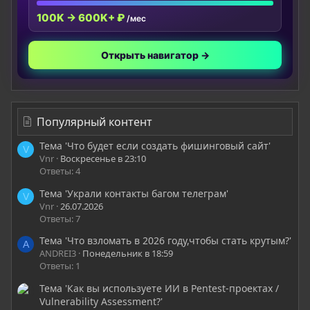
100K → 600K+ ₽
/мес
Открыть навигатор →
Популярный контент
Тема 'Что будет если создать фишинговый сайт'
V
Vnr
Воскресенье в 23:10
Ответы: 4
Тема 'Украли контакты багом телеграм'
V
Vnr
26.07.2026
Ответы: 7
Тема 'Что взломать в 2026 году,чтобы стать крутым?'
A
ANDREI3
Понедельник в 18:59
Ответы: 1
Тема 'Как вы используете ИИ в Pentest-проектах /
Vulnerability Assessment?'