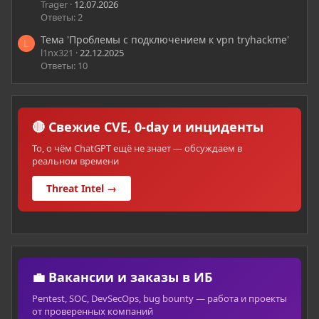
Trager
12.07.2026
Ответы: 2
Тема 'Проблемы с подключением к vpn tryhackme'
L
l1nx321
22.12.2025
Ответы: 10
🔴 Свежие CVE, 0-day и инциденты
То, о чём ChatGPT ещё не знает — обсуждаем в
реальном времени
Threat Intel →
💼 Вакансии и заказы в ИБ
Pentest, SOC, DevSecOps, bug bounty — работа и проекты
от проверенных компаний