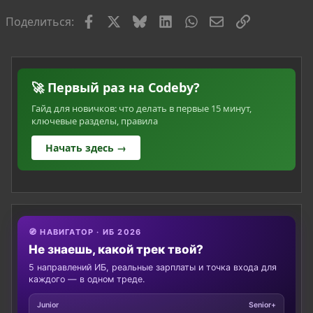
Facebook
X
Bluesky
LinkedIn
WhatsApp
Электронная по
Ссылка
Поделиться:
🚀 Первый раз на Codeby?
Гайд для новичков: что делать в первые 15 минут,
ключевые разделы, правила
Начать здесь →
🧭 НАВИГАТОР · ИБ 2026
Не знаешь, какой трек твой?
5 направлений ИБ, реальные зарплаты и точка входа для
каждого — в одном треде.
Junior
Senior+