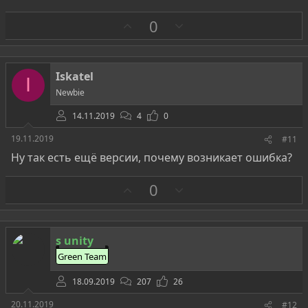
З
П
0
а
р
о
т
Iskatel
I
и
Newbie
в
14.11.2019
4
0
19.11.2019
#11
Ну так есть ещё версии, почему возникает ошибка?
З
П
0
а
р
о
т
s unity
и
Green Team
в
18.09.2019
207
26
20.11.2019
#12