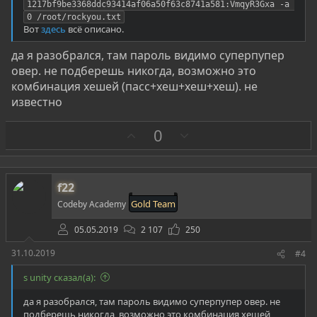
1217bf9be3368ddc93414af06a50f63c8741a581:VmqyR3Gxa -a 
0 /root/rockyou.txt
Вот
здесь
всё описано.
да я разобрался, там пароль видимо суперпупер
овер. не подберешь никогда, возможно это
комбинация хешей (пасс+хеш+хеш+хеш). не
известно
З
П
0
а
р
о
т
f22
и
Gold Team
Codeby Academy
в
05.05.2019
2 107
250
31.10.2019
#4
s unity сказал(а):
да я разобрался, там пароль видимо суперпупер овер. не
подберешь никогда, возможно это комбинация хешей