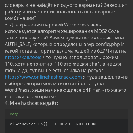
словарь и не найдёт ни одного варианта? Завершит
работу или начнёт использовать несловарные
комбинации?
3. Для хранения паролей WordPress ведь
используется алгоритм хэширования MD5? Соль
там используется? Зачем нужны переменные типа
AUTH_SALT, которые определены в wp-config.php И
какой тогда алгоритм взлома хэшей из бд? Читал на
https://kali.tools
что нужно использовать режим
110, хотя непонятно, 110 это же для sha1, а не для
md5. И да, тут выше есть ссылка на ресурс
https://www.onlinehashcrack.com
я туда зашёл, там в
выборе алгоритмов можно выбрать пункт
WordPress, хэши начинающиеся с $P так что же это
всё-таки за алгоритм?
4. Мне hashcat выдаёт:
Код:
clGetDeviceIDs(): CL_DEVICE_NOT_FOUND