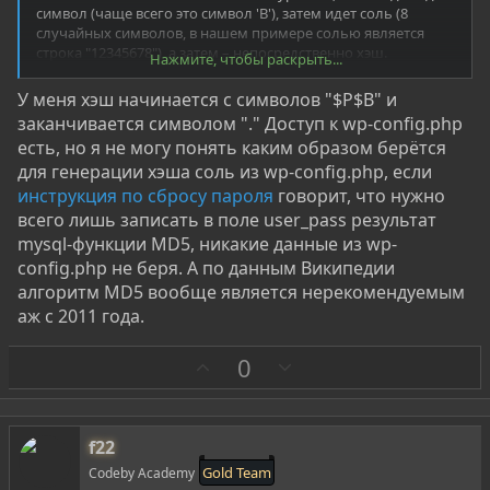
символ (чаще всего это символ 'B'), затем идет соль (8
случайных символов, в нашем примере солью является
строка "12345678"), а затем – непосредственно хэш.
Нажмите, чтобы раскрыть...
Алгоритм: фактически это цикл на 8192 вызовов алгоритма
MD5
У меня хэш начинается с символов "$P$B" и
заканчивается символом "." Доступ к wp-config.php
есть, но я не могу понять каким образом берётся
для генерации хэша соль из wp-config.php, если
инструкция по сбросу пароля
говорит, что нужно
всего лишь записать в поле user_pass результат
mysql-функции MD5, никакие данные из wp-
config.php не беря. А по данным Википедии
алгоритм MD5 вообще является нерекомендуемым
аж с 2011 года.
З
П
0
а
р
о
т
f22
и
Gold Team
Codeby Academy
в