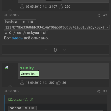
05.05.2019
2 107
250
31.10.2019
#2
hashcat -m 110 
1217bf9be3368ddc93414af06a50f63c8741a581:VmqyR3Gxa -
a 0 /root/rockyou.txt
Вот
здесь
всё описано.
З
П
0
а
р
о
т
s unity
и
Green Team
в
18.09.2019
207
26
31.10.2019
#3
f22 сказал(а):
hashcat -m 110 