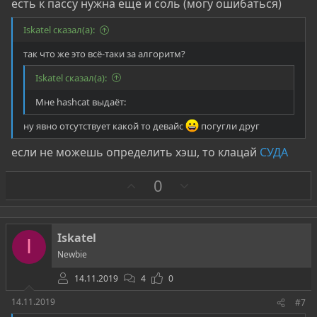
есть к пассу нужна еще и соль (могу ошибаться)
Iskatel сказал(а):
так что же это всё-таки за алгоритм?
Iskatel сказал(а):
Мне hashcat выдаёт:
ну явно отсутствует какой то девайс
погугли друг
если не можешь определить хэш, то клацай
СУДА
З
П
0
а
р
о
т
Iskatel
I
и
Newbie
в
14.11.2019
4
0
14.11.2019
#7