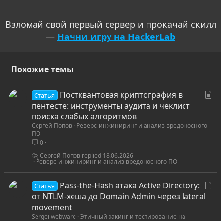
Взломай свой первый сервер и прокачай скилл
—
Начни игру на HackerLab
Похожие темы
С
Постквантовая криптография в
Статья
т
пентесте: инструменты аудита и чеклист
а
поиска слабых алгоритмов
Сергей Попов
Реверс-инжиниринг и анализ вредоносного
т
ПО
ь
0
я
Сергей Попов
18.06.2026
Реверс-инжиниринг и анализ вредоносного ПО
С
Pass-the-Hash атака Active Directory:
Статья
т
от NTLM-хеша до Domain Admin через lateral
а
movement
Sergei webware
Этичный хакинг и тестирование на
т