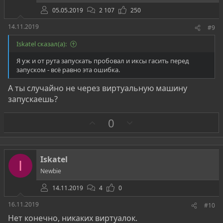
05.05.2019
2 107
250
14.11.2019
#9
Iskatel сказал(а):
Я уж и от рута запускать пробовал и иксы гасить перед
запуском - всё равно эта ошибка.
А ты случайно не через виртуальную машину
запускаешь?
З
П
0
а
р
о
т
Iskatel
I
и
Newbie
в
14.11.2019
4
0
16.11.2019
#10
Нет конечно, никаких виртуалок.