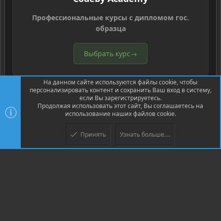
Профессиональные курсы с дипломом гос.
образца
Выбрать курс
→
На данном сайте используются файлы cookie, чтобы
персонализировать контент и сохранить Ваш вход в систему,
если Вы зарегистрируетесь.
Продолжая использовать этот сайт, Вы соглашаетесь на
использование наших файлов cookie.
®
Community platform by XenForo
© 2010-2026 XenForo Ltd.
Перевод
®
от Jumuro
Принять
Узнать больше....
XenPorta 2 PRO
© Jason Axelrod of
8WAYRUN