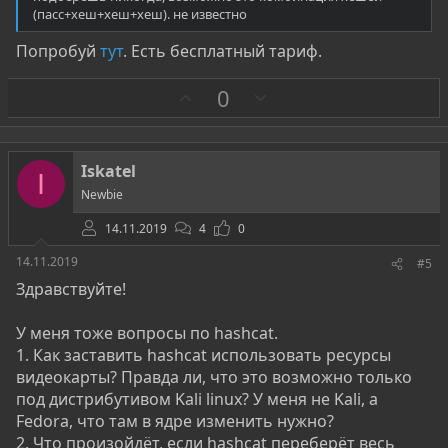
(пасс+хеш+хеш+хеш). не известно
Попробуй
тут
. Есть бесплатный тариф.
З
П
0
а
р
о
т
Iskatel
I
и
Newbie
в
14.11.2019
4
0
14.11.2019
#5
Здравствуйте!
У меня тоже вопросы по hashcat.
1. Как заставить hashcat использовать ресурсы
видеокарты? Правда ли, что это возможно только
под дистрибутивом Kali linux? У меня не Kali, а
Fedora, что там в ядре изменить нужно?
2. Что произойдёт, если hashcat переберёт весь