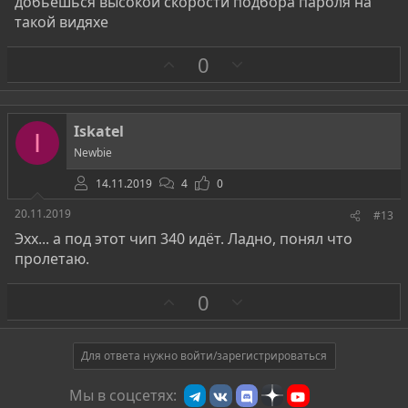
добьешься высокой скорости подбора пароля на
такой видяхе
З
П
0
а
р
о
т
Iskatel
I
и
Newbie
в
14.11.2019
4
0
20.11.2019
#13
Эхх... а под этот чип 340 идёт. Ладно, понял что
пролетаю.
З
П
0
а
р
о
т
Для ответа нужно войти/зарегистрироваться
и
Мы в соцсетях:
в