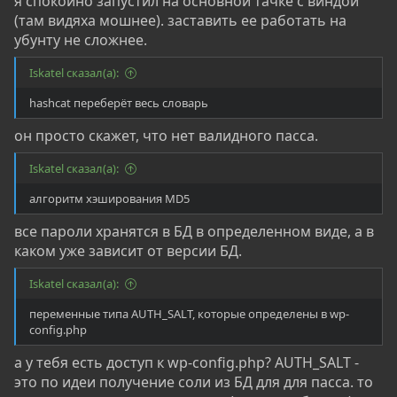
я спокойно запустил на основной тачке с виндой
(там видяха мошнее). заставить ее работать на
убунту не сложнее.
Iskatel сказал(а):
hashcat переберёт весь словарь
он просто скажет, что нет валидного пасса.
Iskatel сказал(а):
алгоритм хэширования MD5
все пароли хранятся в БД в определенном виде, а в
каком уже зависит от версии БД.
Iskatel сказал(а):
переменные типа AUTH_SALT, которые определены в wp-
config.php
а у тебя есть доступ к wp-config.php? AUTH_SALT -
это по идеи получение соли из БД для для пасса. то