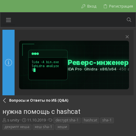
Вход
Регистрация
Вопросы и Ответы по ИБ (Q&A)
нужна помощь с hashcat
А
Д
Т
s unity
11.10.2019
decrypt sha-1
hashcat
sha-1
в
а
е
декрипт хеша
хеш sha-1
хеши
т
т
г