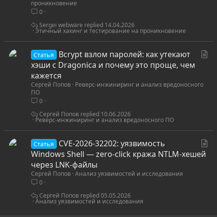
проникновение
ь
0
я
Sergei webware
14.04.2026
Этичный хакинг и тестирование на проникновение
С
Bcrypt взлом паролей: как утекают
Статья
т
хэши с Dragonica и почему это проще, чем
а
кажется
Сергей Попов
Реверс-инжиниринг и анализ вредоносного
т
ПО
ь
0
я
Сергей Попов
10.06.2026
Реверс-инжиниринг и анализ вредоносного ПО
С
CVE-2026-32202: уязвимость
Статья
т
Windows Shell — zero-click кража NTLM-хешей
а
через LNK-файлы
Сергей Попов
Анализ уязвимостей и исследования
т
0
ь
я
Сергей Попов
05.05.2026
Анализ уязвимостей и исследования