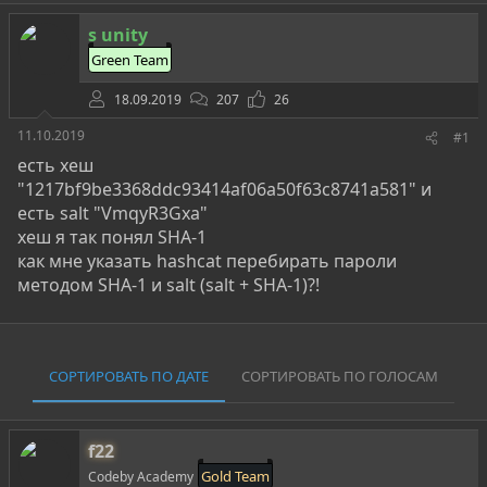
о
а
и
р
н
s unity
т
а
е
ч
Green Team
м
а
ы
л
18.09.2019
207
26
а
11.10.2019
#1
есть хеш
"1217bf9be3368ddc93414af06a50f63c8741a581" и
есть salt "VmqyR3Gxa"
хеш я так понял SHA-1
как мне указать hashcat перебирать пароли
методом SHA-1 и salt (salt + SHA-1)?!
СОРТИРОВАТЬ ПО ДАТЕ
СОРТИРОВАТЬ ПО ГОЛОСАМ
f22
Gold Team
Codeby Academy