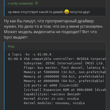
s unity сказал(а):
ну явно отсутствует какой то девайс
погугли друг
Ну как бы пишут, что проприетарный драйвер
нужен. Но дело-то в том, что он у меня установлен.
Может модель видеочипа не подходит? Вот что
lspci выдаёт:
Код:
$ lspci -kv -s 01:00.0

01:00.0 VGA compatible controller: NVIDIA Corporatio
        Subsystem: ZOTAC International (MCO) Ltd. De
        Flags: bus master, fast devsel, latency 0, I
        Memory at fd000000 (32-bit, non-prefetchable
        Memory at c0000000 (64-bit, prefetchable) [s
        Memory at d0000000 (64-bit, prefetchable) [s
        I/O ports at e000 [size=128]

        [virtual] Expansion ROM at 000c0000 [disable
        Capabilities: <access denied>

        Kernel driver in use: nvidia

        Kernel modules: nouveau, nvidia