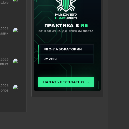
itdole
.2026
дилин
.2026
ntura
.2026
Попов