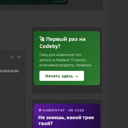
🚀 Первый раз на
Codeby?
Гайд для новичков: что
#1
делать в первые 15 минут,
ключевые разделы, правила
казанным
Начать здесь →
🧭 НАВИГАТОР · ИБ 2026
Не знаешь, какой трек
твой?