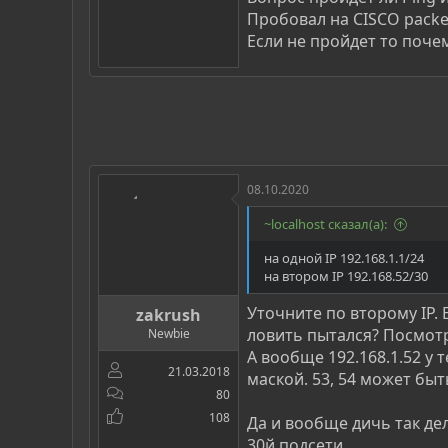
Пробовал на CISCO packet
Если не пройдет то поче
08.10.2020
~localhost сказал(а):
на одной IP 192.168.1.1/24
на втором IP 192.168.52/30
Уточните по второму IP. 
zakrush
ловить пытался? Посмотр
Newbie
А вообще 192.168.1.52 у 
21.03.2018
маской. 53, 54 может быт
80
108
Да и вообще дичь так дел
30й подсети.