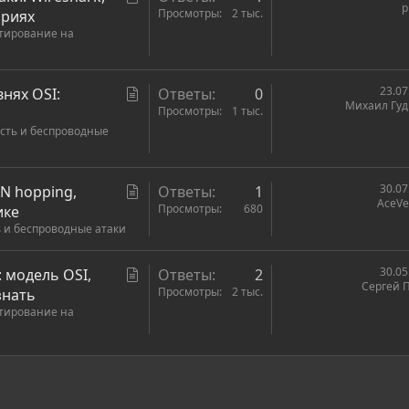
p
т
Просмотры
2 тыс.
ариях
стирование на
а
т
ь
С
23.07
внях OSI:
Ответы
0
я
Михаил Гу
т
Просмотры
1 тыс.
сть и беспроводные
а
т
ь
С
30.07
N hopping,
Ответы
1
я
AceVe
т
Просмотры
680
ике
 и беспроводные атаки
а
т
ь
С
30.05
 модель OSI,
Ответы
2
Сергей 
я
т
Просмотры
2 тыс.
знать
стирование на
а
т
ь
я
ронная почта
сылка