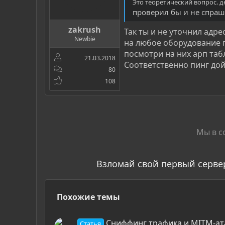
Это теоретический вопрос. 
проверил бы и не спра
zakrush
Так ты и не уточнил адре
Newbie
на любое оборудование п
посмотри на них арп табл
21.03.2018
Соответственно пинг дойд
80
108
Мы в с
Взломай свой первый серве
Похожие темы
Сниффинг трафика и MITM-ата
Статья