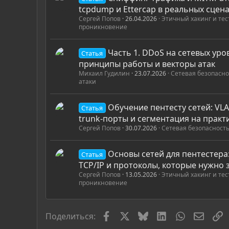
tcpdump и Ettercap в реальных сцен
Сергей Попов
26.04.2026
Этичный хакинг и те
проникновение
Часть 1. DDoS на сетевых уро
Статья
принципы работы и векторы атак
Михаил Гудилин
23.07.2026
Сетевая безопасно
атаки
Обучение пентесту сетей: VLA
Статья
trunk-порты и сегментация на практ
Сергей Попов
30.07.2026
Сетевая безопасность
Основы сетей для пентестера:
Статья
TCP/IP и протоколы, которые нужно 
Сергей Попов
13.05.2026
Этичный хакинг и те
проникновение
Facebook
X
Bluesky
LinkedIn
WhatsApp
Элект
С
Поделиться: