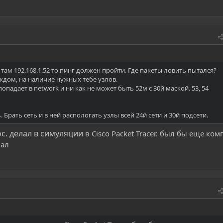
 там 192.168.1.52 то пинг должен пройти. Где пакеты ловить пытался?
ждом, на наличие нужных тебе узлов.
 попадает в network и ни как не может быть 52м с 30й маской. 53, 54
 Брать сеть и в ней распологать узлы всей 24й сети и 30й подсети.
с. делал в симуляции
в Cisco Packet Tracer. был бы еще ком
вал