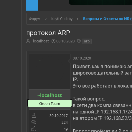
Форум
Клуб Codeby
Вопросы и Ответы по ИБ 
протокол ARP
А
Д
Т
~localhost
08.10.2020
arp
в
а
е
т
т
г
о
а
и
08.10.2020
р
н
Привет, как я понимаю 
т
а
широковещательный запр
е
ч
м
а
IP.
ы
л
Это все работает в локал
а
~localhost
Такой вопрос.
Green Team
в сети два компа связан
на одной IP 192.168.1.1/2
30.10.2017
на втором IP 192.168.52/3
224
49
Вопрос пройдет ли Ping и