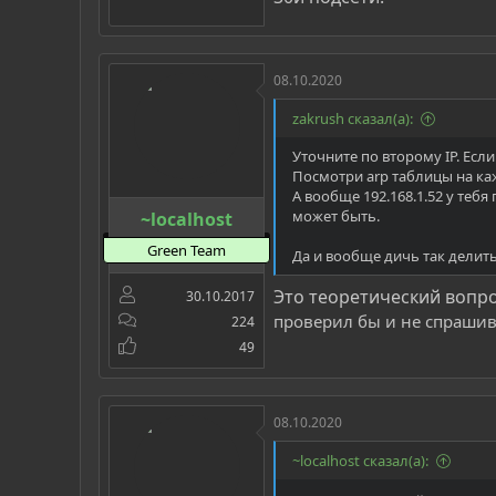
08.10.2020
zakrush сказал(а):
Уточните по второму IP. Если
Посмотри arp таблицы на ка
А вообще 192.168.1.52 у тебя
может быть.
~localhost
Green Team
Да и вообще дичь так делить.
Это теоретический вопро
30.10.2017
проверил бы и не спраши
224
49
08.10.2020
~localhost сказал(а):