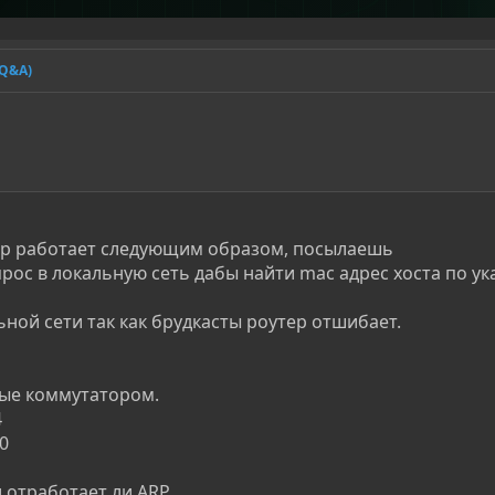
(Q&A)
arp работает следующим образом, посылаешь
ос в локальную сеть дабы найти mac адрес хоста по у
ьной сети так как брудкасты роутер отшибает.
ные коммутатором.
4
0
 отработает ли ARP.