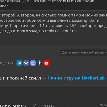
в Cisco Packet Tracer. был бы еще комп
делал в симуляции
шивал
с второй. А второе, на сколько помню там же можно зай
остроенной тобой сети и выполнить команду. Вот и
ицу. Теоретически с 1.1 ты увидишь 1.52. наоборот вряд
ет до второго узла, но reply не вернётся
Для ответа нужно войти/зарег
оцсетях:
р и прокачай скилл —
Начни игру на HackerLab
С
28.04
ки: Wireshark,
Ответы
1