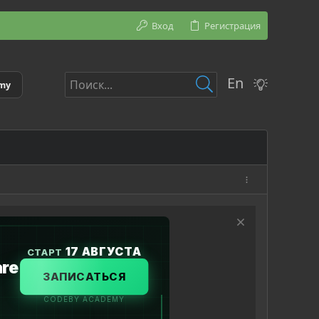
Вход
Регистрация
En
emy