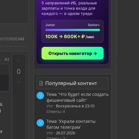
5 направлений ИБ, реальные
зарплаты и точка входа для
каждого — в одном треде.
Junior
Senior+
100K → 600K+ ₽
/мес
ПО ГОЛОСАМ
Открыть навигатор →
З
#2
а
0
П
Популярный контент
р
о
Тема 'Что будет если создать
V
фишинговый сайт'
т
в.
Vnr
Воскресенье в 23:10
и
й
Ответы: 4
в
Тема 'Украли контакты
V
багом телеграм'
и
Vnr
26.07.2026
Ответы: 7