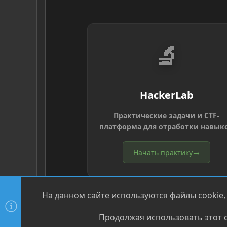
🔬
HackerLab
Практические задачи и CTF-
платформа для отработки навык
Начать практику
→
На данном сайте используются файлы cookie,
Продолжая использовать этот с
®
Community platform by XenForo
© 2010-2026 XenForo Ltd