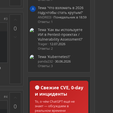
Тема 'Что взломать в 2026
A
году,чтобы стать крутым?'
ANDREI3
Понедельник в 18:59
З
#3
Ответы: 1
а
0
Тема 'Как вы используете
ИИ в Pentest-проектах /
П
Vulnerability Assessment?'
р
Trager
12.07.2026
о
Ответы: 2
т
Тема 'Kubernetes!!'
и
panda232
30.06.2026
в
Ответы: 3
п
🔴 Свежие CVE, 0-day
и инциденты
З
#4
а
То, о чём ChatGPT ещё не
0
знает — обсуждаем в
реальном времени