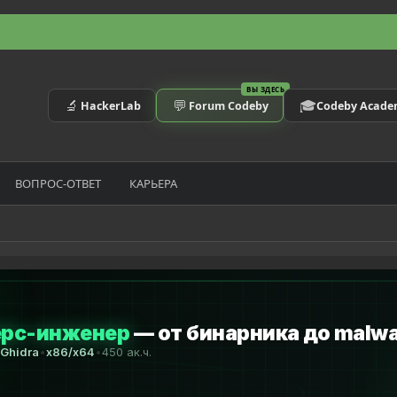
ВЫ ЗДЕСЬ
🔬
💬
🎓
HackerLab
Forum Codeby
Codeby Acad
ВОПРОС-ОТВЕТ
КАРЬЕРА