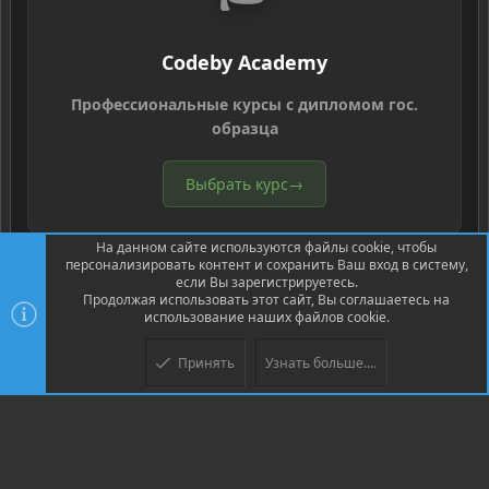
Codeby Academy
Профессиональные курсы с дипломом гос.
образца
Выбрать курс
→
На данном сайте используются файлы cookie, чтобы
персонализировать контент и сохранить Ваш вход в систему,
если Вы зарегистрируетесь.
Продолжая использовать этот сайт, Вы соглашаетесь на
использование наших файлов cookie.
®
Community platform by XenForo
© 2010-2026 XenForo Ltd.
Перевод
®
от Jumuro
Принять
Узнать больше....
XenPorta 2 PRO
© Jason Axelrod of
8WAYRUN