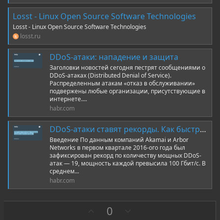
Losst - Linux Open Source Software Technologies
Losst - Linux Open Source Software Technologies
losst.ru
DDoS-атаки: нападение и защита
Заголовки новостей сегодня пестрят сообщениями о
DDoS-атаках (Distributed Denial of Service).
Распределенным атакам «отказ в обслуживании»
подвержены любые организации, присутствующие в
интернете....
habr.com
DDoS-атаки ставят рекорды. Как быстро и дешево защитить свой бизнес?
Введение По данным компаний Akamai и Arbor
Networks в первом квартале 2016-ого года был
зафиксирован рекорд по количеству мощных DDoS-
атак — 19, мощность каждой превысила 100 Гбит/с. В
среднем...
habr.com
З
П
0