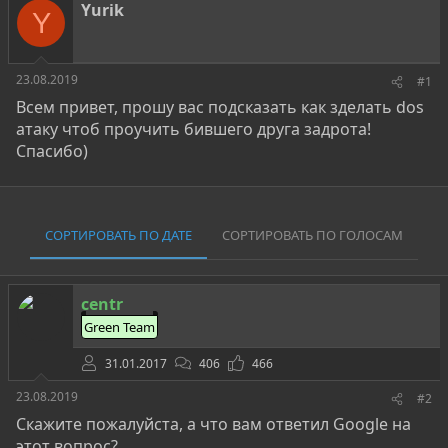
о
а
и
Yurik
Y
р
н
т
а
е
ч
м
а
23.08.2019
#1
ы
л
Всем привет, прошу вас подсказать как зделать dos
а
атаку чтоб проучить бившего друга задрота!
Спасибо)
СОРТИРОВАТЬ ПО ДАТЕ
СОРТИРОВАТЬ ПО ГОЛОСАМ
centr
Green Team
31.01.2017
406
466
23.08.2019
#2
Скажите пожалуйста, а что вам ответил Google на
этот вопрос?