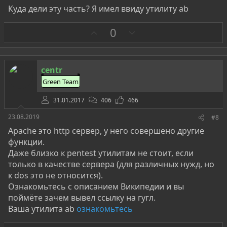
Куда дели эту часть? Я имел ввиду утилиту ab
З
П
0
а
р
о
т
centr
и
Green Team
в
31.01.2017
406
466
23.08.2019
#8
Apache это http сервер, у него совершено другие
функции.
Даже близко к pentest утилитам не стоит, если
только в качестве сервера (для различных нужд, но
к dos это не относится).
Ознакомьтесь с описанием Википедии и вы
поймёте зачем вывел ссылку на гугл.
Ваша утилита ab
ознакомьтесь