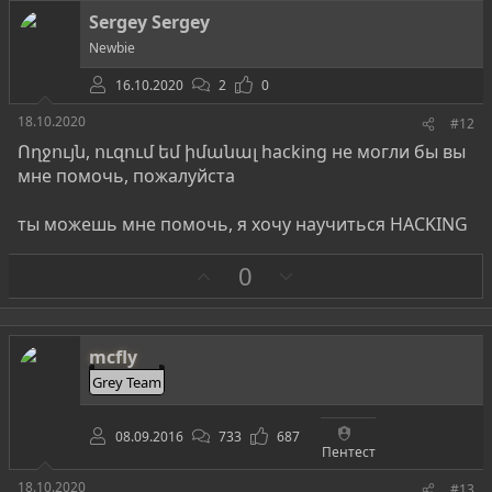
т
Sergey Sergey
и
Newbie
в
16.10.2020
2
0
18.10.2020
#12
Ողջույն, ուզում եմ իմանալ hacking не могли бы вы
мне помочь, пожалуйста
ты можешь мне помочь, я хочу научиться HACKING
З
П
0
а
р
о
т
mcfly
и
Grey Team
в
08.09.2016
733
687
Пентест
18.10.2020
#13