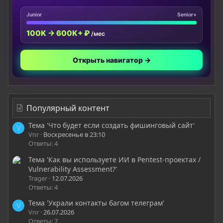
Junior
Senior+
100K → 600K+ ₽
/мес
Открыть навигатор →
Популярный контент
Тема 'Что будет если создать фишинговый сайт'
V
Vnr
Воскресенье в 23:10
Ответы: 4
Тема 'Как вы используете ИИ в Pentest-проектах /
Vulnerability Assessment?'
Trager
12.07.2026
Ответы: 4
Тема 'Украли контакты багом телеграм'
V
Vnr
26.07.2026
Ответы: 7