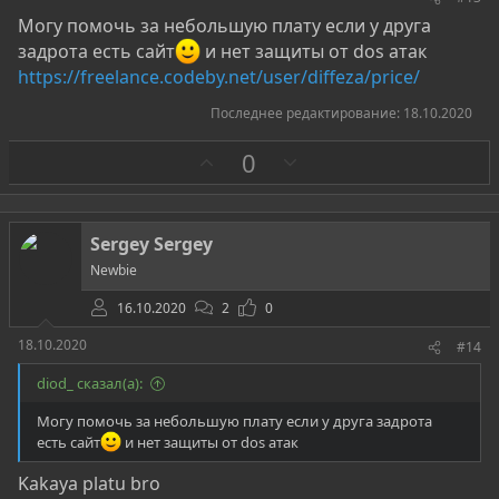
Могу помочь за небольшую плату если у друга
задрота есть сайт
и нет защиты от dos атак
https://freelance.codeby.net/user/diffeza/price/
Последнее редактирование:
18.10.2020
З
П
0
а
р
о
т
Sergey Sergey
и
Newbie
в
16.10.2020
2
0
18.10.2020
#14
diod_ сказал(а):
Могу помочь за небольшую плату если у друга задрота
есть сайт
и нет защиты от dos атак
Kakaya platu bro