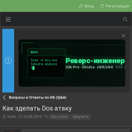
Вход
Регистрация
Вопросы и Ответы по ИБ (Q&A)
Как зделать Dos атаку
А
Д
Т
Yurik
23.08.2019
dos атака
проучить
в
а
е
т
т
г