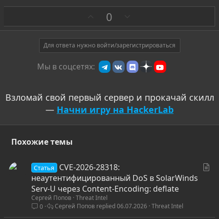
З
П
0
а
р
о
т
Для ответа нужно войти/зарегистрироваться
и
Мы в соцсетях:
в
Взломай свой первый сервер и прокачай скилл
—
Начни игру на HackerLab
Похожие темы
С
CVE-2026-28318:
Статья
т
неаутентифицированный DoS в SolarWinds
а
Serv-U через Content-Encoding: deflate
Сергей Попов
Threat Intel
т
Сергей Попов
06.07.2026
Threat Intel
0
ь