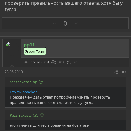
проверить правильность вашего ответа, хотя бы у
гугла.
З
П
0
а
р
о
т
pp11
и
Green Team
в
16.09.2018
202
81
23.08.2019
#7
centr сказал(а):
Кто ты apache?
Прежде чем дать ответ, попробуйте узнать проверить
правильность вашего ответа, хотя бы у гугла.
Pazsh сказал(а):
его утилиты для тестирования на dos атаки