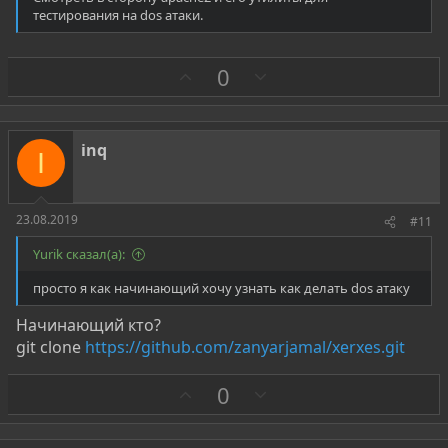
habr.com
тестирования на dos атаки.
DDoS-атаки ставят рекорды. Как быстро и дешево защитить свой бизнес?
З
П
0
Введение По данным компаний Akamai и Arbor
Networks в первом квартале 2016-ого года был
а
р
зафиксирован рекорд по количеству мощных
о
DDoS-атак — 19, мощность каждой превысила
т
100 Гбит/с. В среднем...
inq
I
и
habr.com
в
23.08.2019
#11
Yurik сказал(а):
просто я как начинающий хочу узнать как делать dos атаку
Начинающий кто?
git clone
https://github.com/zanyarjamal/xerxes.git
З
П
0
а
р
о