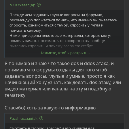
В вашем случае будет проще обратиться к гуглу, найти там
NKB сказал(а):
какое нибудь видео с ссылкой на какой нибудь вирусный
софт, скачать, запустить, по улыбаться чувствуя волнения от
Прежде чем задавать глупые вопросы на форумах,
ложного мнения что "хакель" , а после всем сообщить как
рекомендую попытаться понять, что именно вы пытаетесь
вы:
спросить, ознакомиться с темой, спросить у гугла и
поискать самому.
Мега крутым софтом потому что вы "хакель".
Ниже приведены некоторые материалы, которые могут
помочь начать понимать что конкретно вы вообще
пытались спросить и почему вас за это стебут.
-
Нажмите, чтобы раскрыть...
P. S. Простите меня граждане участники за столь грубый
DoS-атака — Википедия
стёб, но по другому ни как не получиться объяснить
Я понимаю и знаю что такое dos и ddos атака, и
человеку о его ложном представление по данному вопросу.
ru.wikipedia.org
понимаю что форумы созданы для того чтоб
задавать вопросы, глупые и умные, просто я как
Losst - Linux Open Source Software Technologies
начинающий хочу узнать как делать dos атаку, или
Losst - Linux Open Source Software Technologies
видео материал или каналы на эту и подобную
losst.ru
тематику
DDoS-атаки: нападение и защита
Спасибо) хоть за какую-то информацию
Заголовки новостей сегодня пестрят
сообщениями о DDoS-атаках (Distributed Denial
of Service). Распределенным атакам «отказ в
Pazsh сказал(а):
обслуживании» подвержены любые
организации, присутствующие в интернете....
Смотреть в сторону apache2 и его утилиты для