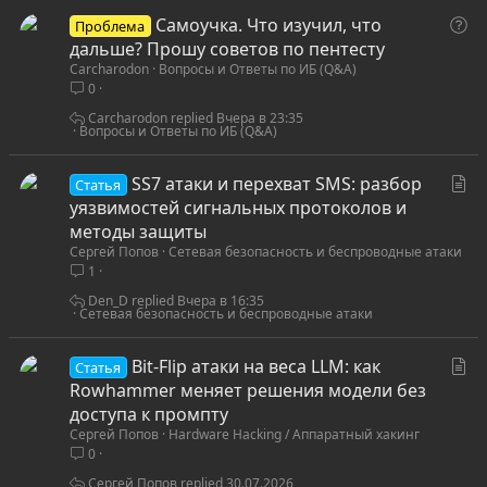
я
В
Самоучка. Что изучил, что
Проблема
о
дальше? Прошу советов по пентесту
Carcharodon
Вопросы и Ответы по ИБ (Q&A)
п
0
р
о
Carcharodon
Вчера в 23:35
Вопросы и Ответы по ИБ (Q&A)
с
С
SS7 атаки и перехват SMS: разбор
Статья
т
уязвимостей сигнальных протоколов и
а
методы защиты
Сергей Попов
Сетевая безопасность и беспроводные атаки
т
1
ь
я
Den_D
Вчера в 16:35
Сетевая безопасность и беспроводные атаки
С
Bit-Flip атаки на веса LLM: как
Статья
т
Rowhammer меняет решения модели без
а
доступа к промпту
Сергей Попов
Hardware Hacking / Аппаратный хакинг
т
0
ь
я
Сергей Попов
30.07.2026