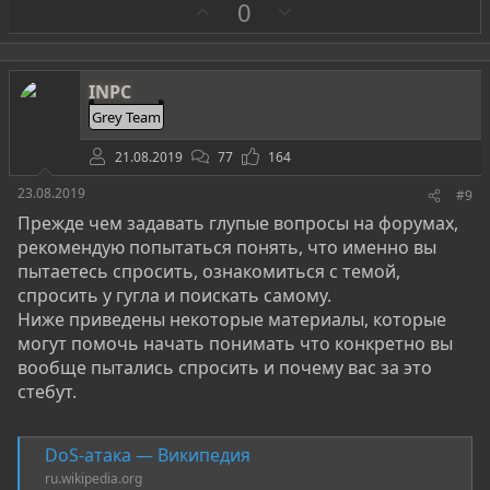
З
П
0
а
р
о
т
INPC
и
Grey Team
в
21.08.2019
77
164
23.08.2019
#9
Прежде чем задавать глупые вопросы на форумах,
рекомендую попытаться понять, что именно вы
пытаетесь спросить, ознакомиться с темой,
спросить у гугла и поискать самому.
Ниже приведены некоторые материалы, которые
могут помочь начать понимать что конкретно вы
вообще пытались спросить и почему вас за это
стебут.
DoS-атака — Википедия
ru.wikipedia.org