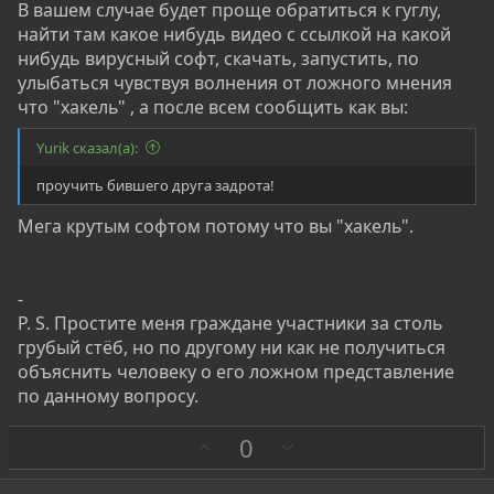
В вашем случае будет проще обратиться к гуглу,
найти там какое нибудь видео с ссылкой на какой
нибудь вирусный софт, скачать, запустить, по
улыбаться чувствуя волнения от ложного мнения
что "хакель" , а после всем сообщить как вы:
Yurik сказал(а):
проучить бившего друга задрота!
Мега крутым софтом потому что вы "хакель".
-
P. S. Простите меня граждане участники за столь
грубый стёб, но по другому ни как не получиться
объяснить человеку о его ложном представление
по данному вопросу.
З
П
0
а
р