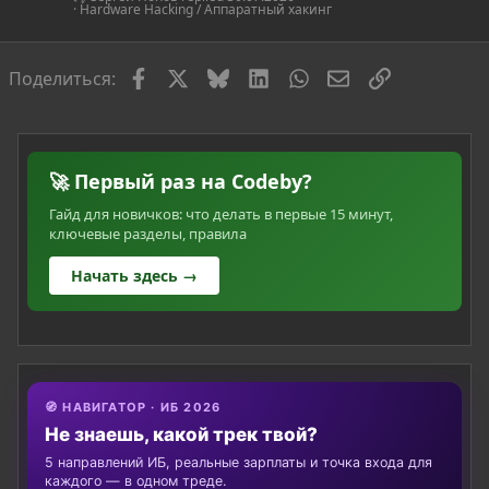
Hardware Hacking / Аппаратный хакинг
Facebook
X
Bluesky
LinkedIn
WhatsApp
Электронная по
Ссылка
Поделиться:
🚀 Первый раз на Codeby?
Гайд для новичков: что делать в первые 15 минут,
ключевые разделы, правила
Начать здесь →
🧭 НАВИГАТОР · ИБ 2026
Не знаешь, какой трек твой?
5 направлений ИБ, реальные зарплаты и точка входа для
каждого — в одном треде.