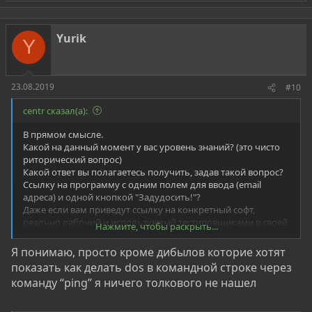
а
р
о
т
Yurik
Y
и
в
23.08.2019
#10
centr сказал(а):
В прямом смысле.
Какой на данный момент у вас уровень знаний? (это чисто
риторический вопрос)
Какой ответ вы полагаетесь получить, задав такой вопрос?
Ссылку на программу с одним полем для ввода (email
адреса) и одной кнопкой "Задудосить!"?
Даже если вам приведут ссылку на конкретный софт,
реально рабочий и используемый тестировщиками в своей
Нажмите, чтобы раскрыть...
работе, возможно даже включённый в пакет
предустановленых программ таких диструбитивов как kali
Я понимаю, просто кроме дибылов которие хотят
Linux(даже с развёрнутыми инструкциями по
показать как делать dos в командной строке через
использованию), вы все равно не сможете им
команду “ping” я ничего толкового не нашел
воспользоваться.
Только зададите ещё кучу вопросов, или будет утверждать
что софт нерабочий.