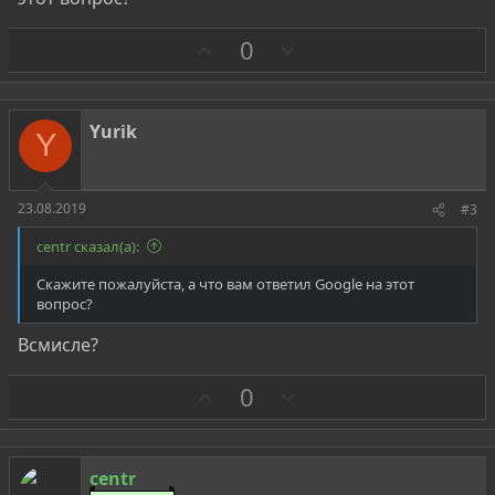
З
П
0
а
р
о
т
Yurik
Y
и
в
23.08.2019
#3
centr сказал(а):
Скажите пожалуйста, а что вам ответил Google на этот
вопрос?
Всмисле?
З
П
0
а
р
о
т
centr
и