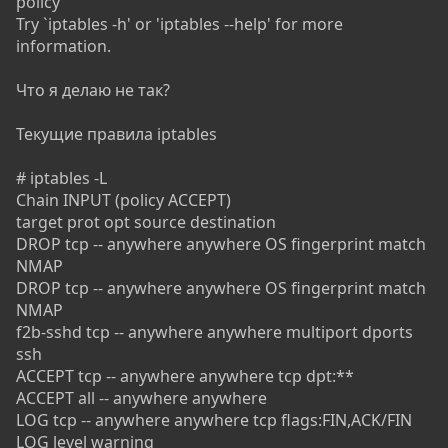
policy
Try `iptables -h' or 'iptables --help' for more
information.
Что я делаю не так?
Текущие правила iptables
# iptables -L
Chain INPUT (policy ACCEPT)
target prot opt source destination
DROP tcp -- anywhere anywhere OS fingerprint match
NMAP
DROP tcp -- anywhere anywhere OS fingerprint match
NMAP
f2b-sshd tcp -- anywhere anywhere multiport dports
ssh
ACCEPT tcp -- anywhere anywhere tcp dpt:**
ACCEPT all -- anywhere anywhere
LOG tcp -- anywhere anywhere tcp flags:FIN,ACK/FIN
LOG level warning