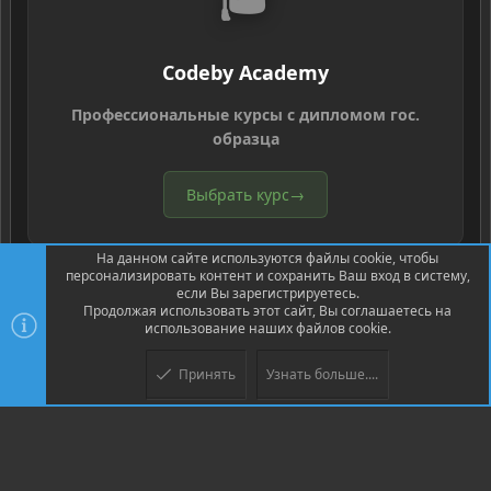
Codeby Academy
Профессиональные курсы с дипломом гос.
образца
Выбрать курс
→
На данном сайте используются файлы cookie, чтобы
персонализировать контент и сохранить Ваш вход в систему,
если Вы зарегистрируетесь.
Продолжая использовать этот сайт, Вы соглашаетесь на
использование наших файлов cookie.
®
Community platform by XenForo
© 2010-2026 XenForo Ltd.
Перевод
®
от Jumuro
Принять
Узнать больше....
Верх
Низ
XenPorta 2 PRO
© Jason Axelrod of
8WAYRUN