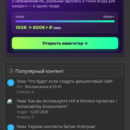
5 направлений ИБ, реальные зарплаты и точка входа для
каждого — в одном треде.
Junior
Senior+
100K → 600K+ ₽
/мес
Открыть навигатор →
Популярный контент
Тема 'Что будет если создать фишинговый сайт'
V
Vnr
Воскресенье в 23:10
Ответы: 4
Тема 'Как вы используете ИИ в Pentest-проектах /
Vulnerability Assessment?'
Trager
12.07.2026
Ответы: 4
Тема 'Украли контакты багом телеграм'
V