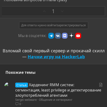
З
П
1
а
р
о
т
Для ответа нужно войти/зарегистрироваться
и
Мы в соцсетях:
в
Взломай свой первый сервер и прокачай скилл
—
Начни игру на HackerLab
Похожие темы
С
Харденинг RMM систем:
Статья
т
сегментация, least privilege и детектирование
а
злоупотреблений агентами
Sergei webware
Общение и нетворкинг
т
0
ь