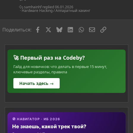
т
ь
samhainhf
06.01.2026
Hardware Hacking / Аппаратный хакинг
я
Facebook
X
Bluesky
LinkedIn
WhatsApp
Электронная по
Ссылка
Поделиться:
🚀 Первый раз на Codeby?
Гайд для новичков: что делать в первые 15 минут,
ключевые разделы, правила
Начать здесь →
🧭 НАВИГАТОР · ИБ 2026
Не знаешь, какой трек твой?