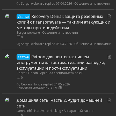
я
Sergei webware
07.04.2026
Общение и нетворкинг
С
Recovery Denial: защита резервных
Статья
т
копий от ransomware — тактики атакующих и
а
методы противодействия
Sergei webware
Общение и нетворкинг
т
0
ь
я
Sergei webware
05.04.2026
Общение и нетворкинг
С
Python для пентеста: пишем
Статья
т
инструменты для автоматизации разведки,
а
эксплуатации и пост-эксплуатации
Сергей Попов
Арсенал специалиста по ИБ
т
0
ь
я
Сергей Попов
24.05.2026
Арсенал специалиста по ИБ
С
Домашняя сеть, Часть 2. Аудит домашней
т
сети.
samhainhf
Hardware Hacking / Аппаратный хакинг
а
0