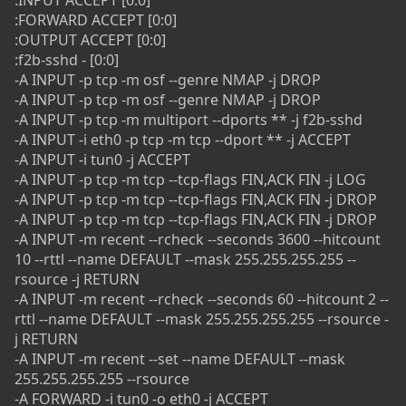
:INPUT ACCEPT [0:0]
:FORWARD ACCEPT [0:0]
:OUTPUT ACCEPT [0:0]
:f2b-sshd - [0:0]
-A INPUT -p tcp -m osf --genre NMAP -j DROP
-A INPUT -p tcp -m osf --genre NMAP -j DROP
-A INPUT -p tcp -m multiport --dports ** -j f2b-sshd
-A INPUT -i eth0 -p tcp -m tcp --dport ** -j ACCEPT
-A INPUT -i tun0 -j ACCEPT
-A INPUT -p tcp -m tcp --tcp-flags FIN,ACK FIN -j LOG
-A INPUT -p tcp -m tcp --tcp-flags FIN,ACK FIN -j DROP
-A INPUT -p tcp -m tcp --tcp-flags FIN,ACK FIN -j DROP
-A INPUT -m recent --rcheck --seconds 3600 --hitcount
10 --rttl --name DEFAULT --mask 255.255.255.255 --
rsource -j RETURN
-A INPUT -m recent --rcheck --seconds 60 --hitcount 2 --
rttl --name DEFAULT --mask 255.255.255.255 --rsource -
j RETURN
-A INPUT -m recent --set --name DEFAULT --mask
255.255.255.255 --rsource
-A FORWARD -i tun0 -o eth0 -j ACCEPT