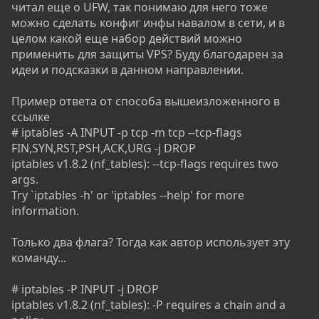
читал еще о UFW, так понимаю для него тоже
можно сделать конфиг инфы навалом в сети, и в
целом какой еще набор действий можно
применить для защиты VPS? Буду благодарен за
идеи и подсказки в данном направлении.
Пример ответа от способа вышеизложенного в
ссылке
# iptables -A INPUT -p tcp -m tcp --tcp-flags
FIN,SYN,RST,PSH,ACK,URG -j DROP
iptables v1.8.2 (nf_tables): --tcp-flags requires two
args.
Try `iptables -h' or 'iptables --help' for more
information.
Только два флага? Тогда как автор использует эту
команду...
# iptables -P INPUT -j DROP
iptables v1.8.2 (nf_tables): -P requires a chain and a