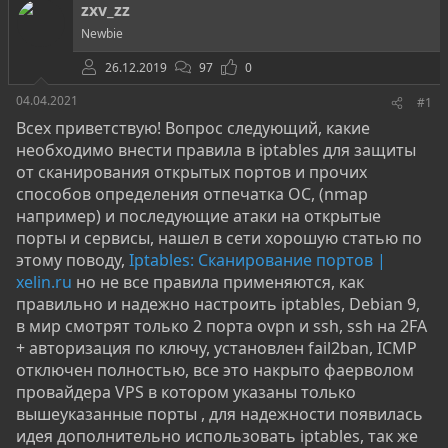
о
а
и
zxv_zz
р
н
Newbie
т
а
е
ч
26.12.2019
97
0
м
а
ы
л
04.04.2021
#1
а
Всех приветствую! Вопрос следующий, какие
необходимо внести правила в iptables для защиты
от сканирования открытых портов и прочих
способов определения отпечатка ОС, (nmap
например) и последующие атаки на открытые
порты и сервисы, нашел в сети хорошую статью по
этому поводу,
Iptables: Сканирование портов |
xelin.ru
но не все правила применяются, как
правильно и надежно настроить iptables, Debian 9,
в мир смотрят только 2 порта ovpn и ssh, ssh на 2FA
+ авторизация по ключу, установлен fail2ban, ICMP
отключен полностью, все это накрыто фаерволом
провайдера VPS в котором указаны только
вышеуказанные порты , для надежности появилась
идея дополнительно использовать iptables, так же