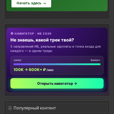
Начать здесь →
🧭 НАВИГАТОР · ИБ 2026
Не знаешь, какой трек твой?
5 направлений ИБ, реальные зарплаты и точка входа для
каждого — в одном треде.
Junior
Senior+
100K → 600K+ ₽
/мес
Открыть навигатор →
Популярный контент