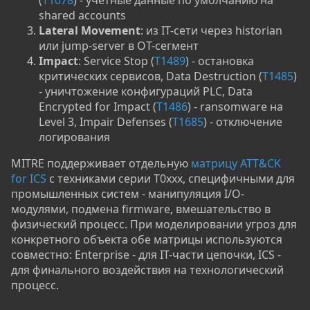
(
T1078
) - учётные данные по умолчанию на
shared accounts
Lateral Movement
: из IT-сети через historian
или jump-server в OT-сегмент
Impact
: Service Stop (
T1489
) - остановка
критических сервисов, Data Destruction (
T1485
)
- уничтожение конфигураций PLC, Data
Encrypted for Impact (
T1486
) - ransomware на
Level 3, Impair Defenses (
T1685
) - отключение
логирования
MITRE поддерживает отдельную
матрицу ATT&CK
for ICS
с техниками серии T0xxx, специфичными для
промышленных систем - манипуляция I/O-
модулями, подмена firmware, вмешательство в
физический процесс. При моделировании угроз для
конкретного объекта обе матрицы используются
совместно: Enterprise - для IT-части цепочки, ICS -
для финального воздействия на технологический
процесс.