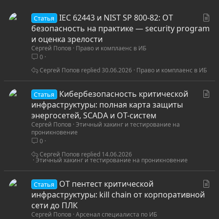
С
IEC 62443 и NIST SP 800-82: OT
Статья
т
безопасность на практике — security program
а
и оценка зрелости
Сергей Попов
Право и комплаенс в ИБ
т
0
ь
я
Сергей Попов
30.06.2026
Право и комплаенс в ИБ
С
Кибербезопасность критической
Статья
т
инфраструктуры: полная карта защиты
а
энергосетей, SCADA и OT-систем
Сергей Попов
Этичный хакинг и тестирование на
т
проникновение
ь
0
я
Сергей Попов
14.06.2026
Этичный хакинг и тестирование на проникновение
С
OT пентест критической
Статья
т
инфраструктуры: kill chain от корпоративной
а
сети до ПЛК
Сергей Попов
Арсенал специалиста по ИБ
т