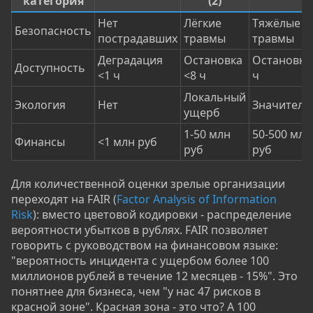
категория
(2)
Нет
Лёгкие
Тяжёлые
Безопасность
пострадавших
травмы
травмы
Деградация
Остановка
Остановка
Доступность
<1 ч
<8 ч
ч
Локальный
Экология
Нет
Значитель
ущерб
1-50 млн
50-500 млн
Финансы
<1 млн руб
руб
руб
Для количественной оценки зрелые организации
переходят на FAIR (
Factor Analysis of Information
Risk
): вместо цветовой кодировки - распределение
вероятности убытков в рублях. FAIR позволяет
говорить с руководством на финансовом языке:
"вероятность инцидента с ущербом более 100
миллионов рублей в течение 12 месяцев - 15%". Это
понятнее для бизнеса, чем "у нас 47 рисков в
красной зоне". Красная зона - это что? А 100