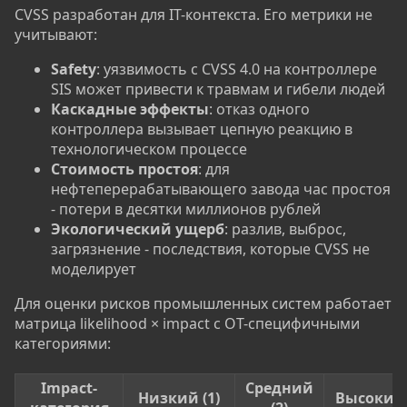
CVSS разработан для IT-контекста. Его метрики не
учитывают:
Safety
: уязвимость с CVSS 4.0 на контроллере
SIS может привести к травмам и гибели людей
Каскадные эффекты
: отказ одного
контроллера вызывает цепную реакцию в
технологическом процессе
Стоимость простоя
: для
нефтеперерабатывающего завода час простоя
- потери в десятки миллионов рублей
Экологический ущерб
: разлив, выброс,
загрязнение - последствия, которые CVSS не
моделирует
Для оценки рисков промышленных систем работает
матрица likelihood × impact с OT-специфичными
категориями:
Impact-
Средний
Низкий (1)
Высокий 