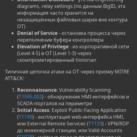
diagrams, relay settings (по данным BigID, эта
информация часто хранится на
незащищённых файловых шарах вне контура
OT)
Denial of Service
- остановка процесса через
переполнение буфера контроллера
Elevation of Privilege
- из корпоративной сети
(Level 4-5) в OT (Level 1-3) через
скомпрометированный historian
Типичная цепочка атаки на OT через призму MITRE
ATT&CK:
Reconnaissance
: Vulnerability Scanning
(
T1595.002
) - обнаружение HMI-интерфейсов и
SCADA-порталов на периметре
Initial Access
: Exploit Public-Facing Application
(
T1190
) - эксплуатация web-интерфейса HMI,
или External Remote Services (
T1133
) - VPN/RDP
до инженерной станции, или Valid Accounts