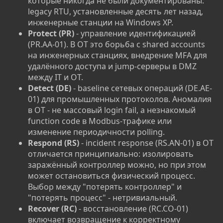
которые никогда не были документированы:
legacy RTU, установленные десять лет назад,
инженерные станции на Windows XP.
Protect (PR)
- управление идентификацией
(PR.AA-01). В OT это борьба с shared accounts
на инженерных станциях, внедрение MFA для
удалённого доступа и jump-серверы в DMZ
между IT и OT.
Detect (DE)
- baseline сетевых операций (DE.AE-
01) для промышленных протоколов. Аномалия
в OT - не массовый login fail, а незнакомый
function code в Modbus-трафике или
изменение периодичности polling.
Respond (RS)
- incident response (RS.AN-01) в OT
отличается принципиально: изолировать
заражённый контроллер можно, но при этом
может остановиться физический процесс.
Выбор между "потерять контроллер" и
"потерять процесс" - нетривиальный.
Recover (RC)
- восстановление (RC.CO-01)
включает возвращение к корректному