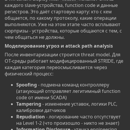
каждого slave-устройства, function code и данные
регистров. Это даёт стартовую карту: кто с кем
общается, по какому протоколу, какие операции
выполняются. Уже на этом этапе часто всплывают
сюрпризы - устройства, которые общаются с тем, с
чем общаться не должны.
Моделирование угроз и attack path analysis​
После инвентаризации строится threat model. Для
OT-среды работает модифицированный STRIDE, где
каждая категория переосмысливается через
физический процесс:
Spoofing
- подмена команд контроллеру
(атакующий отправляет легитимный function
code от имени SCADA)
Tampering
- изменение уставок, логики PLC,
калибровки датчиков
Repudiation
- логирование часто отсутствует
на Level 1-2 (что произошло - никто не знает)
Information Disclosure
- утечка engineering