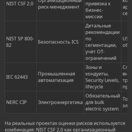
Организационный
кон
NIST CSF 2.0
привязка к
риск-менеджмент
арх
бизнес-
сет
миссии
Детальные
рекомендации
NIST SP 800-
по
US-
Безопасность ICS
82
сегментации,
обн
учёт OT-
ограничений
Зоны и
Сло
Промышленная
кондуиты,
вне
IEC 62443
автоматизация
Security Levels,
тре
lifecycle
про
Обязательный
Тол
NERC CIP
Электроэнергетика
для bulk
эле
electric system
На реальных проектах оценки рисков используется
комбинация: NIST CSF 2.0 как организационный