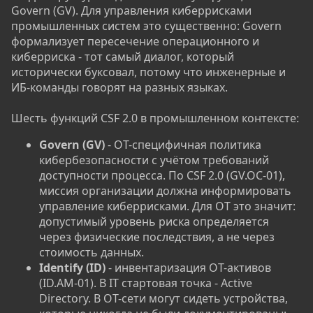
Govern (GV). Для управления киберрисками
промышленных систем это существенно: Govern
формализует пересечение операционного и
киберриска - тот самый диалог, который
исторически буксовал, потому что инженерные и
ИБ-команды говорят на разных языках.
Шесть функций CSF 2.0 в промышленном контексте:
Govern (GV)
- OT-специфичная политика
кибербезопасности с учётом требований
доступности процесса. По CSF 2.0 (GV.OC-01),
миссия организации должна информировать
управление киберрисками. Для OT это значит:
допустимый уровень риска определяется
через физические последствия, а не через
стоимость данных.
Identify (ID)
- инвентаризация OT-активов
(ID.AM-01). В IT стартовая точка - Active
Directory. В OT-сети могут сидеть устройства,