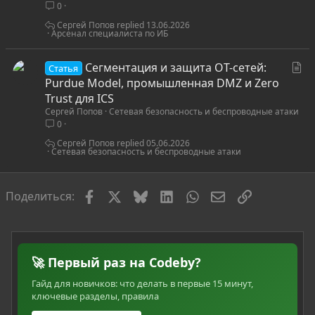
0
ь
я
Сергей Попов
13.06.2026
Арсенал специалиста по ИБ
С
Сегментация и защита OT-сетей:
Статья
т
Purdue Model, промышленная DMZ и Zero
а
Trust для ICS
Сергей Попов
Сетевая безопасность и беспроводные атаки
т
0
ь
я
Сергей Попов
05.06.2026
Сетевая безопасность и беспроводные атаки
Facebook
X
Bluesky
LinkedIn
WhatsApp
Электронная по
Ссылка
Поделиться:
🚀 Первый раз на Codeby?
Гайд для новичков: что делать в первые 15 минут,
ключевые разделы, правила