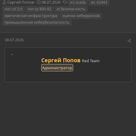
А
Д
Т
Сергей Попов
08.07.2026
ics scada
iec 62443
в
а
е
nist csf 2.0
nist sp 800-82
ot безопасность
т
т
г
критическая инфраструктура
оценка киберрисков
о
а
и
промышленная кибербезопасность
р
н
т
а
е
ч
08.07.2026
м
а
ы
л
а
А
Сергей Попов
Red Team
в
Администратор
т
о
р