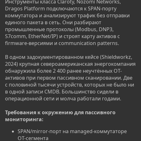
Инструменты класса Claroty, Nozomi Networks,
Dragos Platform подключаются к SPAN-порту
коммутатора и анализируют трафик без отправки
единого пакета в сеть. Они разбирают
промышленные протоколы (Modbus, DNP3,
S7comm, EtherNet/IP) и строят карту активов с
firmware-версиями и communication patterns.
В одном задокументированном кейсе (Shieldworkz,
2024) крупная североамериканская энергокомпания
обнаружила более 2 400 ранее неучтённых OT-
активов при первом пассивном сканировании. Две
с половиной тысячи устройств, которых не было ни
в одной записи CMDB. Большинство сидели в
операционной сети и молча работали годами.
Требования к окружению для пассивного
мониторинга:
SPAN/mirror-порт на managed-коммутаторе
OT-сегмента