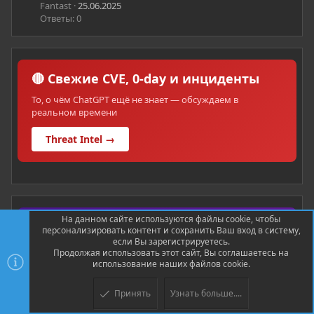
Fantast
25.06.2025
Ответы: 0
🔴 Свежие CVE, 0-day и инциденты
То, о чём ChatGPT ещё не знает — обсуждаем в
реальном времени
Threat Intel →
На данном сайте используются файлы cookie, чтобы
💼 Вакансии и заказы в ИБ
персонализировать контент и сохранить Ваш вход в систему,
если Вы зарегистрируетесь.
Pentest, SOC, DevSecOps, bug bounty — работа и проекты
Продолжая использовать этот сайт, Вы соглашаетесь на
от проверенных компаний
использование наших файлов cookie.
Карьера в ИБ →
Принять
Узнать больше....