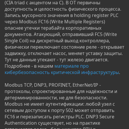
(CIA triad с акцентом на C). В OT первичны
доступность и целостность физического процесса.
Запись мусорного значения в holding register PLC
через Modbus FC16 (Write Multiple Registers)
опаснее утечки терабайта корпоративных
документов. Атакующий, отправивший FC5 (Write
Single Coil) на дискретный выход контроллера,
физически переключает состояние реле - открывает
задвижку, отключает насос, меняет уставку защиты.
Тут не данные утекают - тут железо двигается.
Подробнее - в нашем
материале про
кибербезопасность критической инфраструктуры
.
Modbus TCP, DNP3, PROFINET, EtherNet/IP -
протоколы, спроектированные для надёжности и
детерминированности, не для безопасности.
Modbus не имеет аутентификации: любой узел с
сетевым доступом к порту 502 может отправить
FC16 и перезаписать регистры PLC. DNP3 Secure
Authentication существует, но на практике