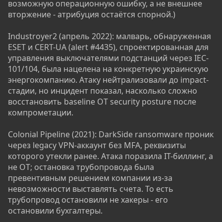
возможную операционную ошибку, а не внешнее
вторжение - атрибуция остаётся спорной.)
Industroyer2 (апрель 2022): малварь, обнаруженная
ESET и CERT-UA (alert #4435), спроектированная для
управления выключателями подстанций через IEC-
101/104, была нацелена на конкретную украинскую
энергокомпанию. Атаку нейтрализовали до impact-
стадии, но инцидент показал, насколько сложно
восстановить baseline OT security posture после
компрометации.
Colonial Pipeline (2021): DarkSide ransomware проник
через legacy VPN-аккаунт без MFA, реквизиты
которого утекли ранее. Атака поразила IT-биллинг, а
не OT; остановка трубопровода была
превентивным решением компании из-за
невозможности выставлять счета. То есть
трубопровод остановили не хакеры - его
остановили бухгалтеры.