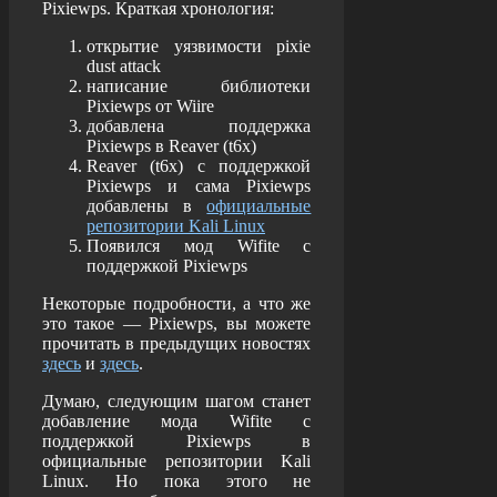
Pixiewps. Краткая хронология:
открытие уязвимости pixie
dust attack
написание библиотеки
Pixiewps от Wiire
добавлена поддержка
Pixiewps в Reaver (t6x)
Reaver (t6x) с поддержкой
Pixiewps и сама Pixiewps
добавлены в
официальные
репозитории Kali Linux
Появился мод Wifite с
поддержкой Pixiewps
Некоторые подробности, а что же
это такое — Pixiewps, вы можете
прочитать в предыдущих новостях
здесь
и
здесь
.
Думаю, следующим шагом станет
добавление мода
Wifite с
поддержкой Pixiewps в
официальные репозитории Kali
Linux. Но пока этого не