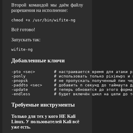
Второй командой мы даём файлу
разрешения на исполнение:
Всё готово!
Запускать так:
Добавленные ключи
-pto <sec>        # настраивается время для атаки p
-ponly            # использовать только pixiewps и в
-pnopsk           # не пропускать полученный пин чер
-paddto <sec>     # добавить n секунд до таймаута д
-update           # теперь обновится до этого форма
-endless          # будет включён цикл на цели до т
Требуемые инструменты
Только для тех у кого НЕ Kali
Linux. У пользователей Kali всё
уже есть.