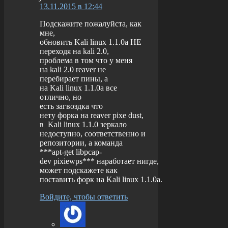
13.11.2015 в 12:44
Подскажите пожалуйста, как
мне,
обновить Kali linux 1.1.0a НЕ
переходя на kali 2.0,
проблема в том что у меня
на kali 2.0 reaver не
перебирает пины, а
на Kali linux 1.1.0a все
отлично, но
есть загвоздка что
нету форка на reaver pixe dust,
в Kali linux 1.1.0 зеркало
недоступно, соответственно и
репозитории, а команда
***apt-get libpcap-
dev pixiewps*** наработает нигде,
может подскажете как
поставить форк на Kali linux 1.1.0a.
Войдите, чтобы ответить