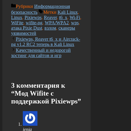
Рубрики
Информационная
безопасность
Метки
Kali Linux
,
Linux
,
Pixiewps
,
Reaver
,
t6_x
,
Wi-Fi
,
WiFite
,
wifite-ng
,
WPA/WPA2
,
wps
,
атака Pixie Dust
,
взлом
,
сканеры
уязвимостей
Pixiewps, Reaver t6_x и Aircrack-
ng v1.2 RC2 теперь в Kali Linux
Качественный и недорогой
хостинг для сайтов и игр
3 комментария к
“Мод Wifite с
поддержкой Pixiewps”
jenia